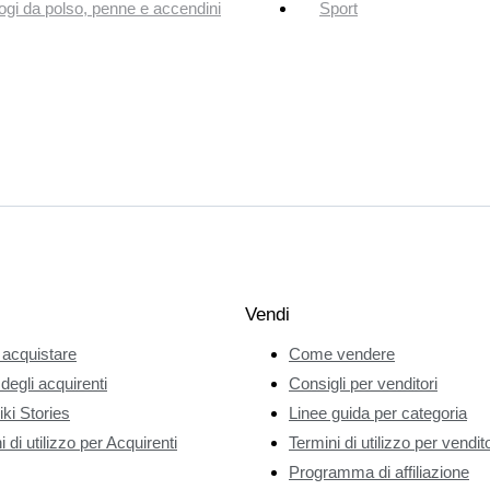
ogi da polso, penne e accendini
Sport
Vendi
acquistare
Come vendere
 degli acquirenti
Consigli per venditori
ki Stories
Linee guida per categoria
 di utilizzo per Acquirenti
Termini di utilizzo per vendito
Programma di affiliazione