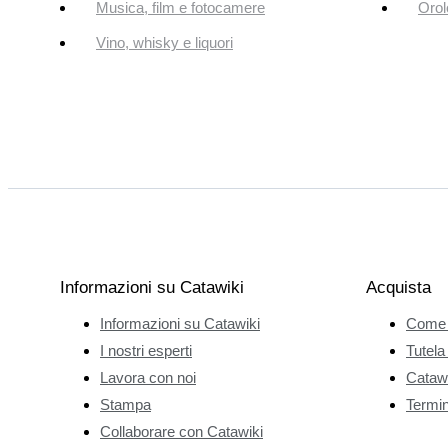
Musica, film e fotocamere
Orol
Vino, whisky e liquori
Informazioni su Catawiki
Acquista
Informazioni su Catawiki
Come 
I nostri esperti
Tutela
Lavora con noi
Catawi
Stampa
Termini
Collaborare con Catawiki