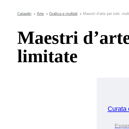
Catawiki
Arte
Grafica e multipli
Maestri d’arte per tutti: mult
Maestri d’arte
limitate
Curata
Esper