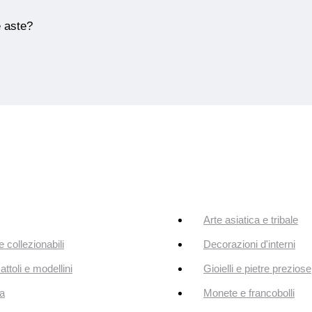
e aste?
Arte asiatica e tribale
e collezionabili
Decorazioni d'interni
attoli e modellini
Gioielli e pietre preziose
a
Monete e francobolli