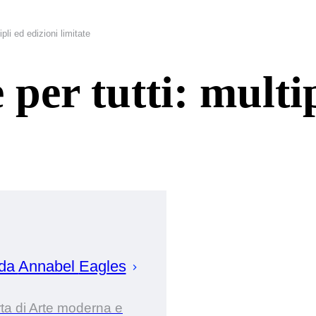
ipli ed edizioni limitate
 per tutti: multip
 da
Annabel
Eagles
ta di Arte moderna e