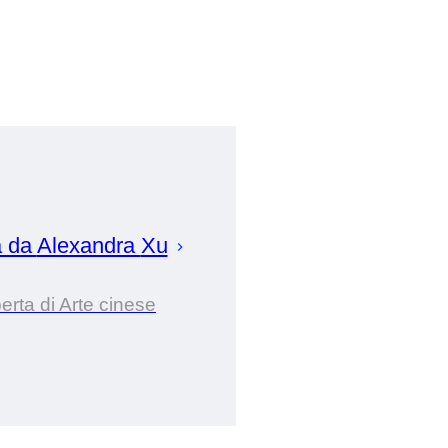
a da
Alexandra
Xu
erta di Arte cinese