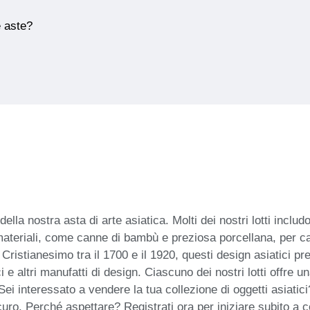
e aste?
della nostra asta di arte asiatica. Molti dei nostri lotti includ
materiali, come canne di bambù e preziosa porcellana, per ca
ristianesimo tra il 1700 e il 1920, questi design asiatici pres
 e altri manufatti di design. Ciascuno dei nostri lotti offre u
Sei interessato a vendere la tua collezione di oggetti asiatic
curo. Perché aspettare? Registrati ora per iniziare subito a 