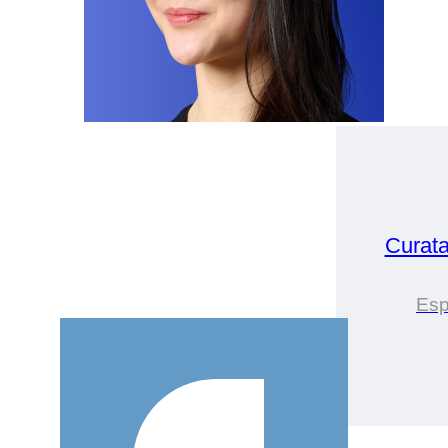
Curat
Esp