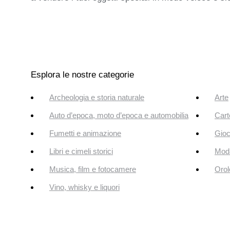
Esplora le nostre categorie
Archeologia e storia naturale
Arte
Auto d’epoca, moto d’epoca e automobilia
Cart
Fumetti e animazione
Gioc
Libri e cimeli storici
Mod
Musica, film e fotocamere
Orol
Vino, whisky e liquori