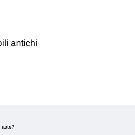
li antichi
e aste?