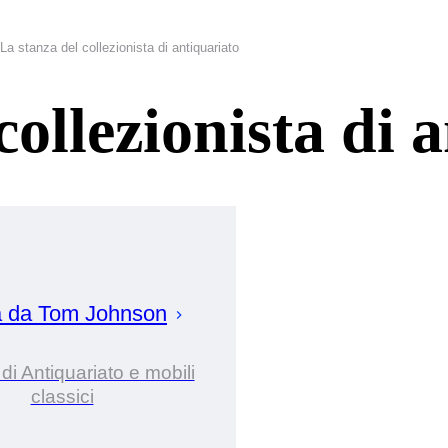
La stanza del collezionista di antiquariato
collezionista di 
a da
Tom
Johnson
di Antiquariato e mobili
classici