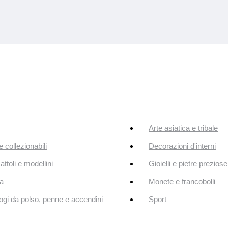
Arte asiatica e tribale
e collezionabili
Decorazioni d'interni
attoli e modellini
Gioielli e pietre preziose
a
Monete e francobolli
ogi da polso, penne e accendini
Sport