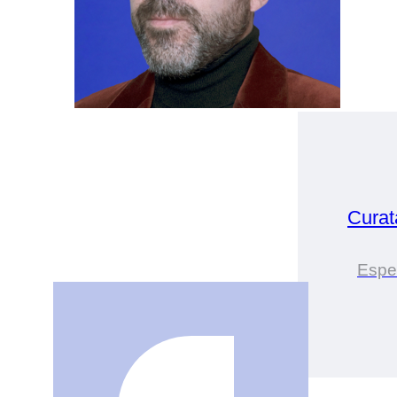
Cura
Esper