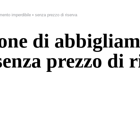
amento imperdibile • senza prezzo di riserva
ione di abbiglia
senza prezzo di r