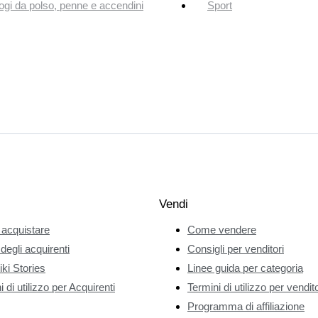
ogi da polso, penne e accendini
Sport
Vendi
acquistare
Come vendere
 degli acquirenti
Consigli per venditori
ki Stories
Linee guida per categoria
 di utilizzo per Acquirenti
Termini di utilizzo per vendito
Programma di affiliazione