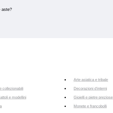
e aste?
Arte asiatica e tribale
e collezionabili
Decorazioni d'interni
attoli e modellini
Gioielli e pietre preziose
a
Monete e francobolli