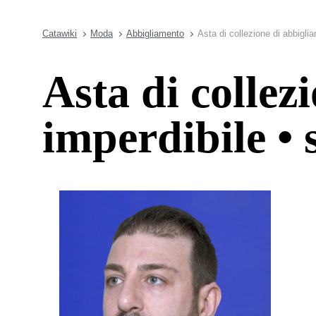
Catawiki
Moda
Abbigliamento
Asta di collezione di abbigli
Asta di collez
imperdibile • 