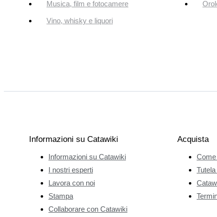
Musica, film e fotocamere
Orol
Vino, whisky e liquori
Informazioni su Catawiki
Acquista
Informazioni su Catawiki
Come 
I nostri esperti
Tutela
Lavora con noi
Catawi
Stampa
Termini
Collaborare con Catawiki