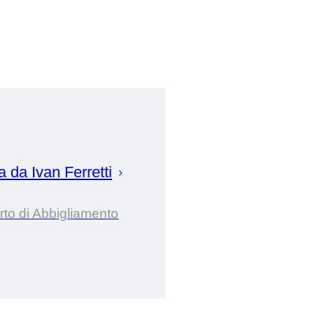
ta da
Ivan
Ferretti
to di Abbigliamento