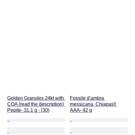
Golden Granules 24kt with 
Fossile d'ambra 
COA (read the description) 
messicana, Chiapas!! 
Pepite- 31.1 g - (30)
AAA- 42 g