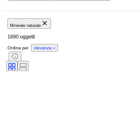
Budget
Ubicazione
Formato
Dimensioni
Oggetto
Paese d’origine
Minerale naturale
Minerale
Forma minerale
1690 oggetti
Ordina per
rilevanza