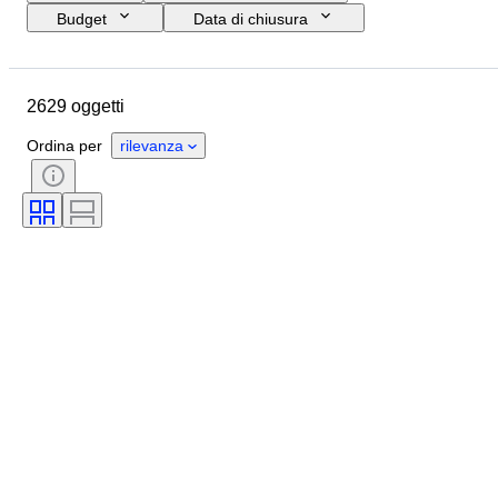
Budget
Data di chiusura
Ubicazione
Marchio
Oggetto
Paese d’origine
2629 oggetti
Materiale
Condizioni
Periodo
Stile
Firma
Ordina per
rilevanza
Colore
Taglia
Epoca
Tipo di coltello da cucina
Arredo
Artista
Originale / Replica
Accessori inclusi
Venduto da
Creatore
Modello