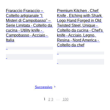
Fraraccio Fraraccio – 
Premium Kitchen , Chef 
Coltello artigianale "I 
Knife , Etching with Shark 
Misteri di Campobasso" – 
Logo Hand Forged in Old 
Serie Limitata - Coltello da 
Twisted Steel, Unique - 
cucina - Utility knife -  
Coltello da cucina - Chef's 
Campobasso - Acciaio - 
knife - Acciaio, Legno, 
Italia
Resina - Nord America - 
Coltello da chef
Successivo
1
2
3
…
100