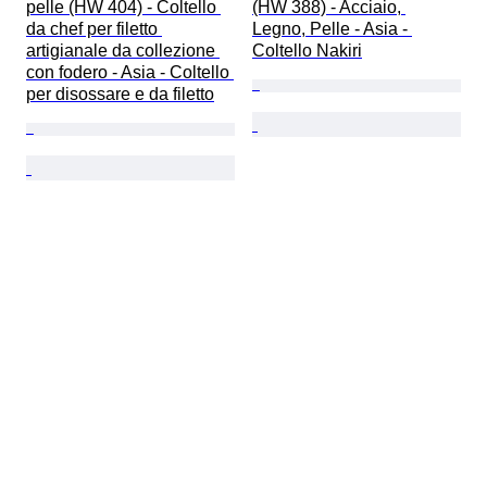
pelle (HW 404) - Coltello 
(HW 388) - Acciaio, 
da chef per filetto 
Legno, Pelle - Asia - 
artigianale da collezione 
Coltello Nakiri
con fodero - Asia - Coltello 
per disossare e da filetto