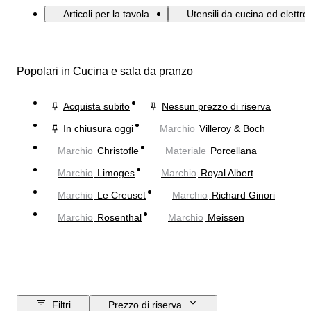
Articoli per la tavola
Utensili da cucina ed elettr
Popolari in Cucina e sala da pranzo
Acquista subito
Nessun prezzo di riserva
In chiusura oggi
Marchio
Villeroy & Boch
Marchio
Christofle
Materiale
Porcellana
Marchio
Limoges
Marchio
Royal Albert
Marchio
Le Creuset
Marchio
Richard Ginori
Marchio
Rosenthal
Marchio
Meissen
Filtri
Prezzo di riserva