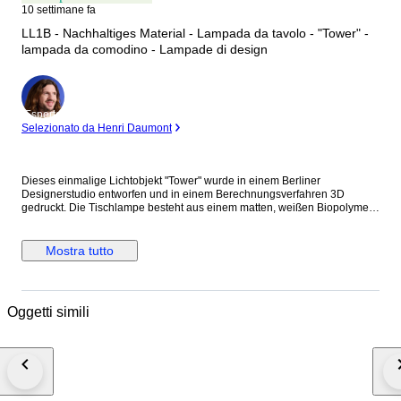
10 settimane fa
LL1B - Nachhaltiges Material - Lampada da tavolo - "Tower" -
lampada da comodino - Lampade di design
Esperto
Selezionato da Henri Daumont
Dieses einmalige Lichtobjekt "Tower" wurde in einem Berliner
Designerstudio entworfen und in einem Berechnungsverfahren 3D
gedruckt. Die Tischlampe besteht aus einem matten, weißen Biopolymer
auf Maisstärke basierend und ist nach DIN EN ISO 14588 biologisch
abbaubar / umweltschonend. Das Material ist stabil, wasserdicht und
leicht zu reinigen. Das Design löst einen Schatten von unten nach oben
Mostra tutto
aus und somit ergibt sich ein farbliches Spiel (siehe Bilder). Die Höhe
beträgt 230mm. Das Kabel ist ca. 1,50 m lang. Jeder 3-D Druck hat eine
notwendige, feine und sichtbare Naht, die das Objekt zusammenhält. Die
Lieferung der Lampe enthält eine Lampenfassung E14, ein Kabel mit
Oggetti simili
Schalter und eine energieeffiziente LED. Der Versand ist versichert und
mit Trackingnummer. **Schau ruhig in meine anderen Auktionen rein, es
gibt jede Menge tolle Lampen- und Vasendesigns bei mir zu
entdecken.**Ich berechne Dir bei mehreren ersteigerten Objekten nur
einmal Versand.** Außerhalbe der EU können Zollgebühren entstehen,
diese trägt der Käufer.** Copyright (c) 2025 by LL