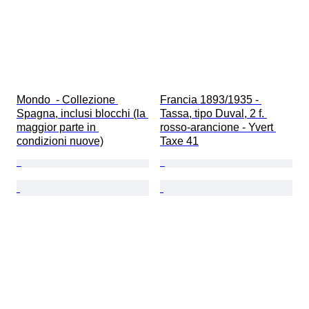
Mondo  - Collezione 
Francia 1893/1935 - 
Spagna, inclusi blocchi (la 
Tassa, tipo Duval, 2 f. 
maggior parte in 
rosso-arancione - Yvert 
condizioni nuove)
Taxe 41