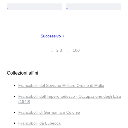
Successivo
1
2
3
…
100
Collezioni affini
Francobolli del Sovrano Militare Ordine di Malta
Francobolli dell'Impero tedesco - Occupazione degli Elza
(1940)
Francobolli di Germania e Colonie
Francobolli da Lubecca