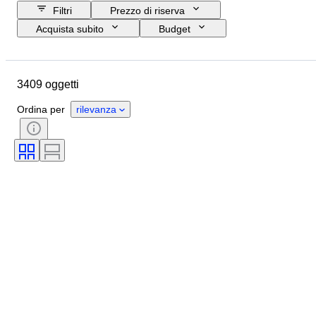
Filtri
Prezzo di riserva
Acquista subito
Budget
Data di chiusura
Ubicazione
Marchio
Oggetto
3409 oggetti
Paese d’origine
Materiale
Genere
Condizioni
Periodo
Ordina per
rilevanza
Certificato
Soggetto
Stile
Tecnica
Firma
Edizione
Lingua
Colore
Artista
Attribuzione
Venduto da
Epoca