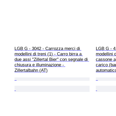
LGB G - 3042 - Carrozza merci di 
LGB G - 4
modellini di treni (1) - Carro birra a 
modellini d
due assi "Zillertal Bier" con segnale di 
cassone ap
chiusura e illuminazione - 
carico (bar
Zillertalbahn (AT)
automatico