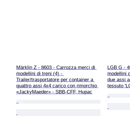
Märklin Z - 8603 - Carrozza merci di 
LGB G - 4
modellini di treni (4) - 
modellini d
Trailer/trasportatore per container a 
due assi a
quattro assi 4x4 carico con rimorchio 
tessuto 'L
«JackyMaeder» - SBB-CFF, Hupac