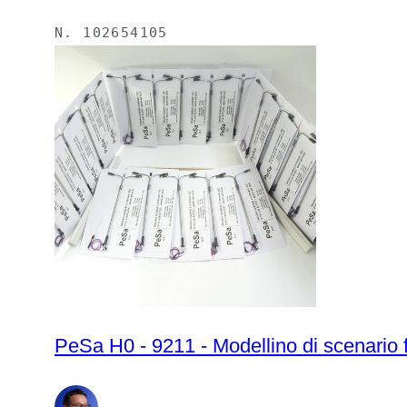
N.
102654105
PeSa H0 - 9211 - Modellino di scenario f