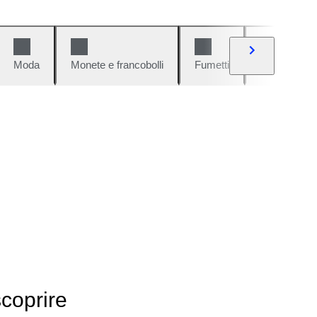
Moda
Monete e francobolli
Fumetti
Auto e moto
scoprire