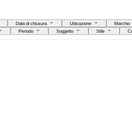
Data di chiusura
Ubicazione
Marchio
Periodo
Soggetto
Stile
Co
Epoca
Originale / Replica