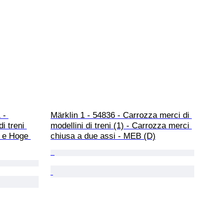
 - 
Märklin 1 - 54836 - Carrozza merci di 
i treni 
modellini di treni (1) - Carrozza merci 
 e Hoge 
chiusa a due assi - MEB (D)