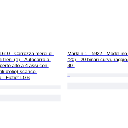
1610 - Carrozza merci di 
Märklin 1 - 5922 - Modellino 
i treni (1) - Autocarro a 
(20) - 20 binari curvi, ragg
erto alto a 4 assi con 
30°
ili d'olio) scarico 
 - Fictief LGB