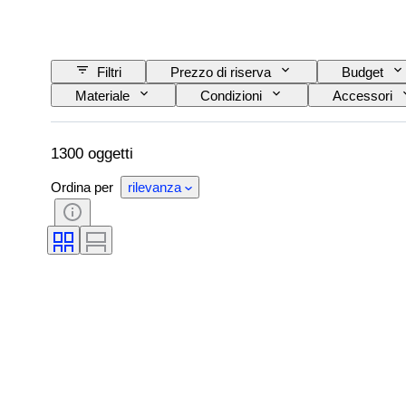
Filtri
Prezzo di riserva
Budget
Materiale
Condizioni
Accessori
Alimentazione
Impresa ferroviaria
1300 oggetti
Ordina per
rilevanza