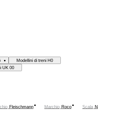
G
Modellini di treni H0
ni UK 00
chio
Fleischmann
Marchio
Roco
Scala
N