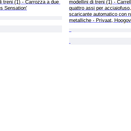
di treni (1) - Carrozza a due 
modellini di treni (1) - Carrel
us Sensation'
quattro assi per acciaiofuso,
scaricante automatico con r
metalliche - Privaat, Hoogo