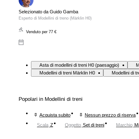
Selezionato da Guido Gamba
Esperto di Modellini di treno (Märklin H0)
Venduto per
77 €
Asta di modellini di treni H0 (paesaggio)
M
Modellini di treni Märklin H0
Modellini di t
Popolari in Modellini di treni
Acquista subito
Nessun prezzo di riserva
Scala
Z
Oggetto
Set di treni
Marchio
Mi