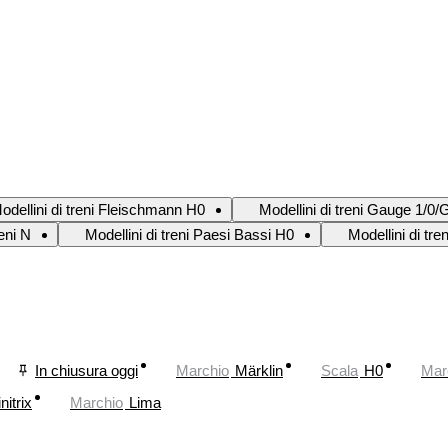
odellini di treni Fleischmann H0
Modellini di treni Gauge 1/0/
reni N
Modellini di treni Paesi Bassi H0
Modellini di tre
In chiusura oggi
Marchio
Märklin
Scala
H0
Mar
nitrix
Marchio
Lima