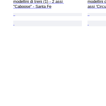
modellini di treni (1) - 2 assi 
modellini 
"Caboose" - Santa Fe
assi 'Circ