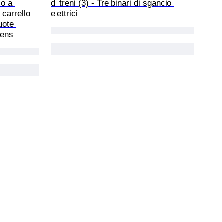
lo a 
di treni (3) - Tre binari di sgancio 
 carrello 
elettrici
uote 
vens