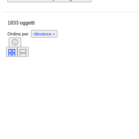
Data di chiusura
Ubicazione
Marchio
Oggetto
1833 oggetti
Paese d’origine
Materiale
Genere
Condizioni
Periodo
Ordina per
rilevanza
Stile
Colore
Taglia
Taglia sull’oggetto
Epoca
Motivo
Taglia del colletto della camicia
Accessori inclusi