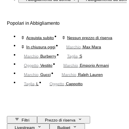
Popolari in Abbigliamento
Acquista subito
Nessun prezzo di riserva
In chiusura oggi
Marchio
Max Mara
Marchio
Burberry
Taglia
S
Oggetto
Vestito
Marchio
Emporio Armani
Marchio
Gucci
Marchio
Ralph Lauren
Taglia
L
Oggetto
Cappotto
Filtri
Prezzo di riserva
Livestream
Budget