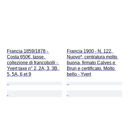
Francia 1859/1878 - 
Francia 1900 - N. 122, 
Costa 650€, tasse, 
Nuovo*, centratura molto 
collezione di francobolli - 
buona, firmato Calves e 
Yvert taxe n° 2, 2A, 3, 3B, 
Brun e certificato. Molto 
5, 5A, 6 et 9
bello - Yvert