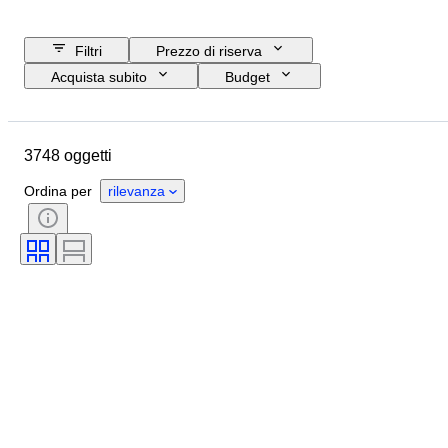
Filtri
Prezzo di riserva
Acquista subito
Budget
Data di chiusura
Ubicazione
Marchio
Oggetto
3748 oggetti
Paese d’origine
Materiale
Genere
Condizioni
Periodo
Ordina per
rilevanza
Certificato
Soggetto
Stile
Tecnica
Firma
Rilegatura
Edizione
Lingua
Colore
Venduto da
Artista
Attribuzione
Epoca