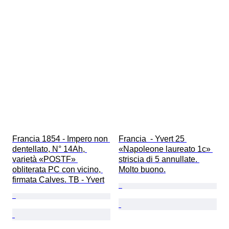
Francia 1854 - Impero non 
Francia  - Yvert 25 
dentellato, N° 14Ah, 
«Napoleone laureato 1c» 
varietà «POSTF» 
striscia di 5 annullate. 
obliterata PC con vicino, 
Molto buono.
firmata Calves. TB - Yvert