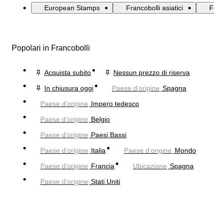
European Stamps
Francobolli asiatici
Fr
Popolari in Francobolli
Acquista subito
Nessun prezzo di riserva
In chiusura oggi
Paese d’origine
Spagna
Paese d’origine
Impero tedesco
Paese d’origine
Belgio
Paese d’origine
Paesi Bassi
Paese d’origine
Italia
Paese d’origine
Mondo
Paese d’origine
Francia
Ubicazione
Spagna
Paese d’origine
Stati Uniti