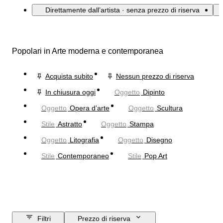
Direttamente dall’artista · senza prezzo di riserva
Popolari in Arte moderna e contemporanea
Acquista subito
Nessun prezzo di riserva
In chiusura oggi
Oggetto
Dipinto
Oggetto
Opera d’arte
Oggetto
Scultura
Stile
Astratto
Oggetto
Stampa
Oggetto
Litografia
Oggetto
Disegno
Stile
Contemporaneo
Stile
Pop Art
Filtri
Prezzo di riserva