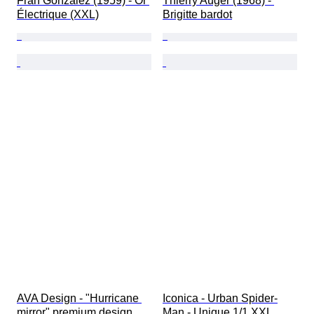
Fran Gonzalez (1959) - Or 
Thierry Auger (1968) - 
Électrique (XXL)
Brigitte bardot
AVA Design - "Hurricane 
Iconica - Urban Spider-
mirror" premium design
Man - Unique 1/1 XXL 