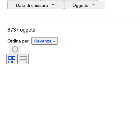
Data di chiusura
Oggetto
Budget
Formato
Stile
Tecnica
Artista
Ubicazione
8737 oggetti
Soggetto
Periodo
Firma
Colore
Venduto da
Ordina per
rilevanza
Edizione