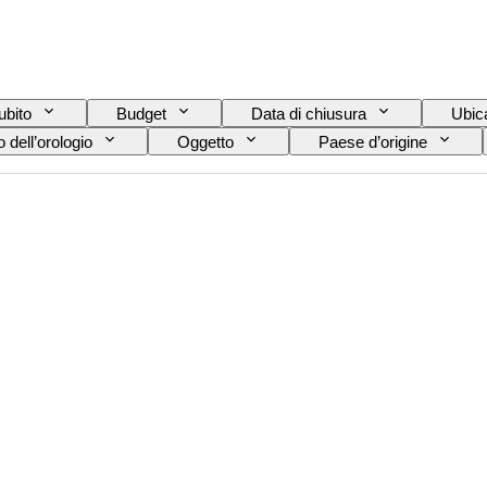
ubito
Budget
Data di chiusura
Ubic
 dell’orologio
Oggetto
Paese d’origine
Certificato
Soggetto
Rilegatura
o dell’orologio
Epoca
Modello