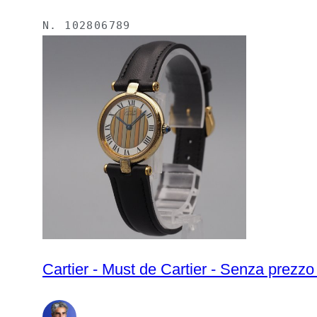
N.
102806789
Cartier - Must de Cartier - Senza prezzo