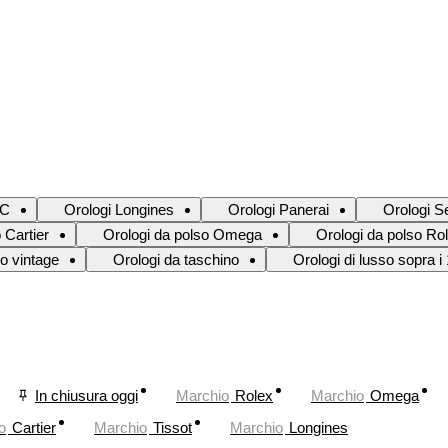
WC
Orologi Longines
Orologi Panerai
Orologi S
 Cartier
Orologi da polso Omega
Orologi da polso Ro
so vintage
Orologi da taschino
Orologi di lusso sopra i
In chiusura oggi
Marchio
Rolex
Marchio
Omega
o
Cartier
Marchio
Tissot
Marchio
Longines