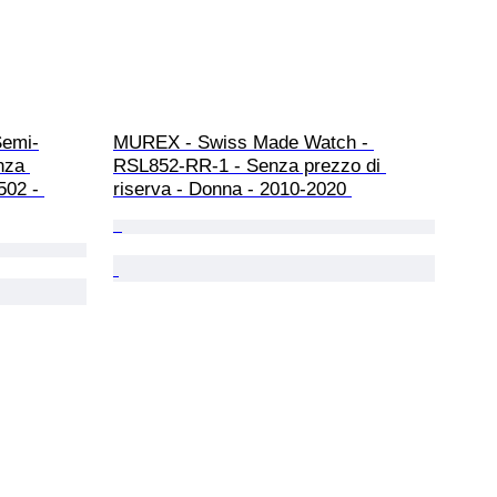
Semi-
MUREX - Swiss Made Watch - 
nza 
RSL852-RR-1 - Senza prezzo di 
502 - 
riserva - Donna - 2010-2020 