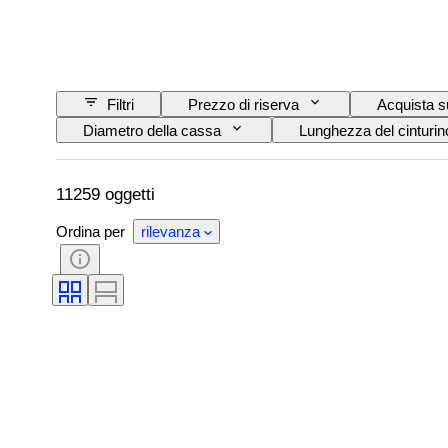
Filtri
Prezzo di riserva
Acquista s
Diametro della cassa
Lunghezza del cinturino
Condizioni
Accessori
Periodo
Movimento dell'orologio
Materiale del cinturin
11259 oggetti
Ordina per
rilevanza