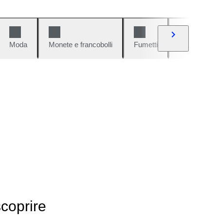
Moda
Monete e francobolli
Fumetti
Auto e moto
scoprire