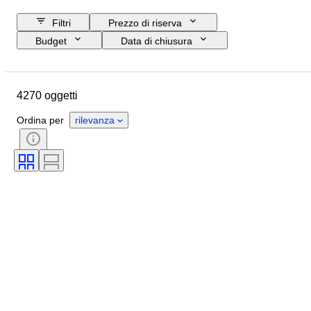
Filtri
Prezzo di riserva
Budget
Data di chiusura
Ubicazione
Marchio
Oggetto
Paese d’origine
4270 oggetti
Materiale
Genere
Condizioni
Periodo
Ordina per
rilevanza
Certificato
Soggetto
Stile
Tecnica
Firma
Rilegatura
Edizione
Lingua
Colore
Venduto da
Artista
Attribuzione
Epoca