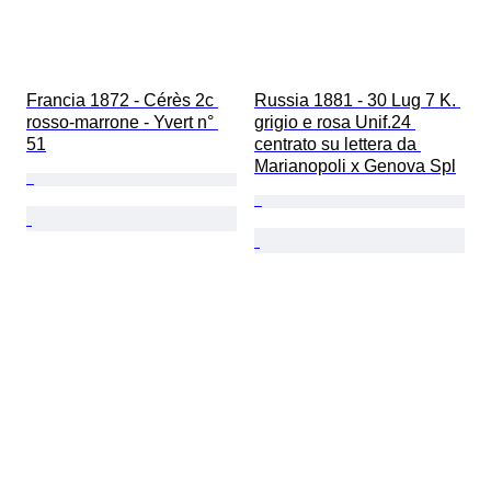
Francia 1872 - Cérès 2c 
Russia 1881 - 30 Lug 7 K. 
rosso-marrone - Yvert n° 
grigio e rosa Unif.24 
51
centrato su lettera da 
Marianopoli x Genova Spl