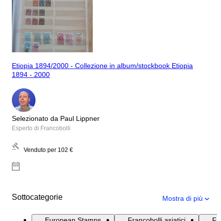
Etiopia 1894/2000 - Collezione in album/stockbook Etiopia
1894 - 2000
Selezionato da Paul Lippner
Esperto di Francobolli
Venduto per
102 €
Sottocategorie
Mostra di più
European Stamps
Francobolli asiatici
Fr