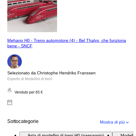
Mehano H0 - Treno automotore (4) - Bel Thalys, che funziona
bene - SNCF
Selezionato da Christophe Hendriks Franssen
Esperto di Modellini di treni
Venduto per
65 €
Sottocategorie
Mostra di più
Asta di modellini di treni H0 (paesaggio)
Modellin