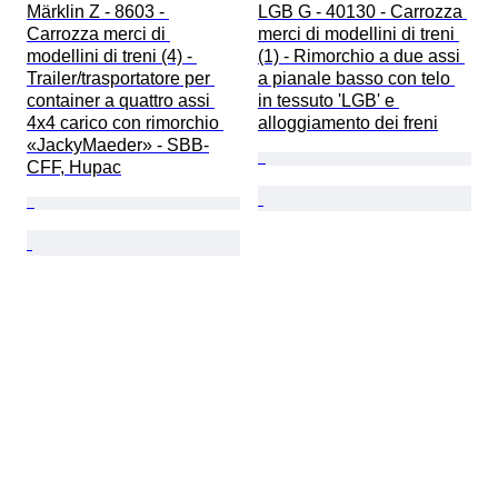
Märklin Z - 8603 - 
LGB G - 40130 - Carrozza 
Carrozza merci di 
merci di modellini di treni 
modellini di treni (4) - 
(1) - Rimorchio a due assi 
Trailer/trasportatore per 
a pianale basso con telo 
container a quattro assi 
in tessuto 'LGB' e 
4x4 carico con rimorchio 
alloggiamento dei freni
«JackyMaeder» - SBB-
CFF, Hupac