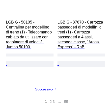
LGB G - 50105 - 
LGB G - 37670 - Carrozza 
Centralina per modellino 
passeggeri di modellini di 
di treno (1) - Telecomando 
treni (1) - Carrozza 
cablato da utilizzare con il 
passeggeri a 4 assi, 
regolatore di velocità 
seconda classe, "Arosa 
Jumbo 50100.
Express" - RhB
Successivo
1
2
3
…
55