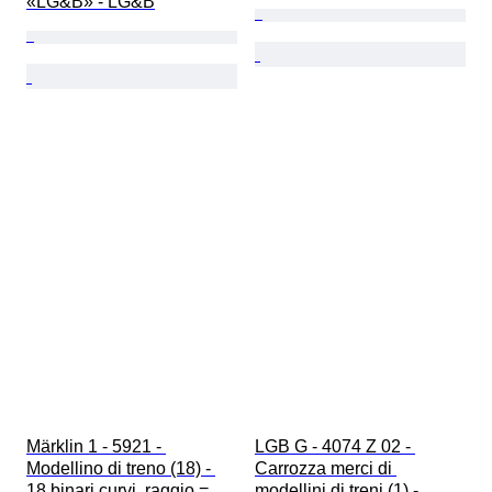
«LG&B» - LG&B
Märklin 1 - 5921 - 
LGB G - 4074 Z 02 - 
Modellino di treno (18) - 
Carrozza merci di 
18 binari curvi, raggio = 
modellini di treni (1) - 