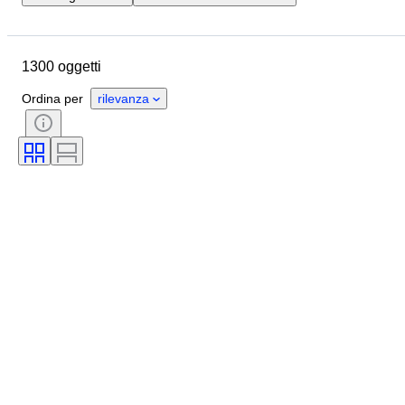
Ubicazione
Marchio
Oggetto
Paese d’origine
1300 oggetti
Materiale
Condizioni
Accessori
Periodo
Ordina per
rilevanza
Soggetto
Stile
Colore
Scala
Controllo
Alimentazione
Impresa ferroviaria
Epoca
Originale / Replica