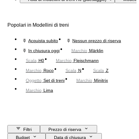
Popolari in Modellini di treni
Acquista subito
Nessun prezzo di riserva
In chiusura oggi
Marchio
Märklin
Scala
H0
Marchio
Fleischmann
Marchio
Roco
Scala
N
Scala
Z
Oggetto
Set di treni
Marchio
Minitrix
Marchio
Lima
Filtri
Prezzo di riserva
Budget
Data di chiusura