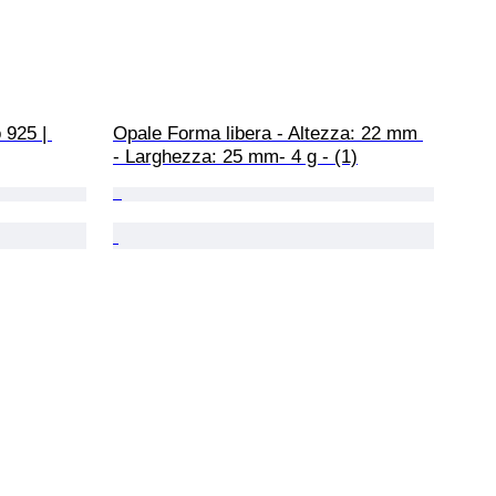
 925 | 
Opale Forma libera - Altezza: 22 mm 
- Larghezza: 25 mm- 4 g - (1)