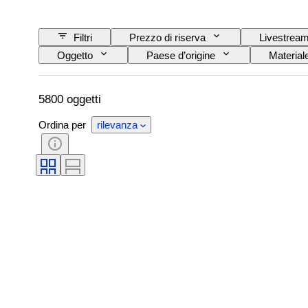
Filtri
Prezzo di riserva
Livestrea
Oggetto
Paese d’origine
Material
Firma
Colore
Taglio
C
Taglia sull’oggetto
Lucentezza della perla
5800 oggetti
Ordina per
rilevanza