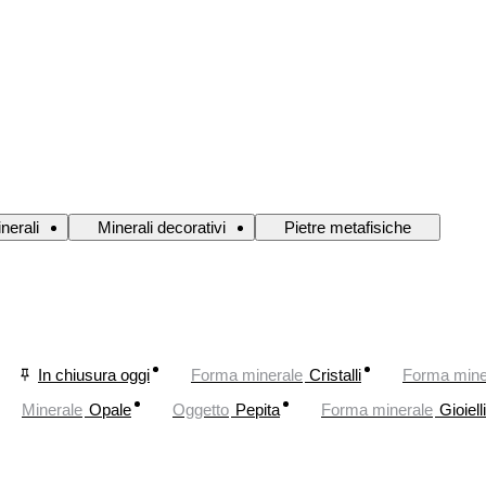
nerali
Minerali decorativi
Pietre metafisiche
In chiusura oggi
Forma minerale
Cristalli
Forma mine
Minerale
Opale
Oggetto
Pepita
Forma minerale
Gioielli