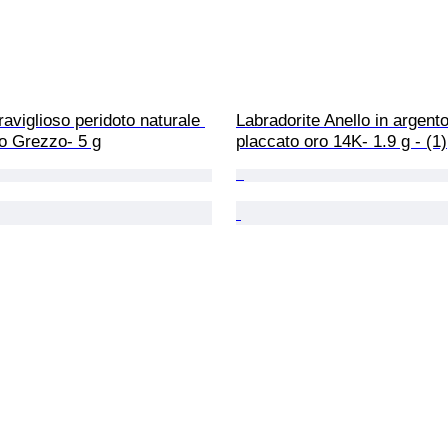
raviglioso peridoto naturale 
Labradorite Anello in argento
to Grezzo- 5 g
placcato oro 14K- 1.9 g - (1)