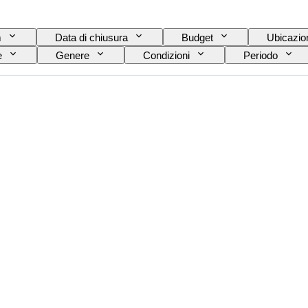
m
Data di chiusura
Budget
Ubicazio
e
Genere
Condizioni
Periodo
olore esatto
Minerale
Forma minerale
Qualità della superficie della perla
Epoca