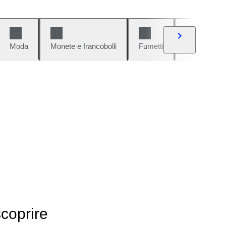
Moda
Monete e francobolli
Fumetti
Auto e moto
scoprire