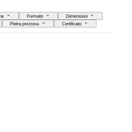
ne
Formato
Dimensioni
Pietra preziosa
Certificato
Trattamento
Originale / Replica