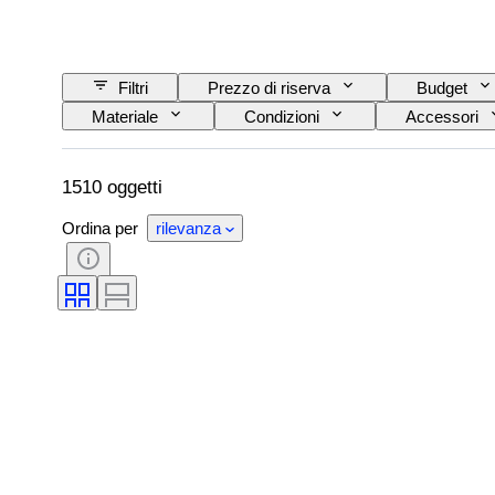
Filtri
Prezzo di riserva
Budget
Materiale
Condizioni
Accessori
Alimentazione
Impresa ferroviaria
1510 oggetti
Ordina per
rilevanza