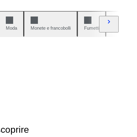
Moda
Monete e francobolli
Fumetti
Auto e moto
scoprire