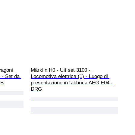
vagoni 
Märklin H0 - Uit set 3100 - 
) - Set da 
Locomotiva elettrica (1) - Luogo di 
DB
presentazione in fabbrica AEG E04 - 
DRG