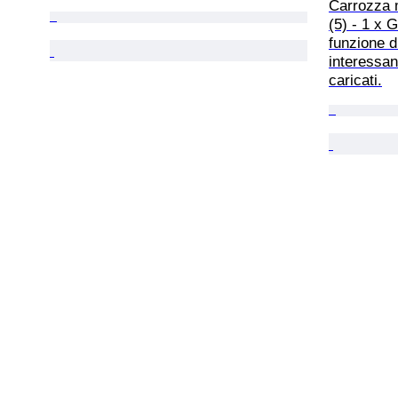
Carrozza m
(5) - 1 x
funzione d
interessant
caricati.