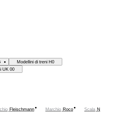
G
Modellini di treni H0
ni UK 00
chio
Fleischmann
Marchio
Roco
Scala
N