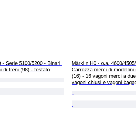
 - Serie 5100/5200 - Binari 
Märklin H0 - o.a. 4600/4505/
i di treni (98) - testato
Carrozza merci di modellini d
(16) - 16 vagoni merci a due
vagoni chiusi e vagoni bagag