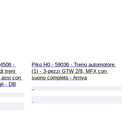
4508 - 
Piko H0 - 59036 - Treno automotore 
i treni 
(1) - 3‑pezzi GTW 2/8, MFX con 
 assi con 
suono completo - Arriva
li - DB