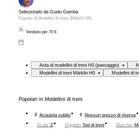
Selezionato da Guido Gamba
Esperto di Modellini di treno (Märklin H0)
Venduto per
70 €
Asta di modellini di treni H0 (paesaggio)
M
Modellini di treni Märklin H0
Modellini di t
Popolari in Modellini di treni
Acquista subito
Nessun prezzo di riserva
Scala
Z
Oggetto
Set di treni
Marchio
Mi