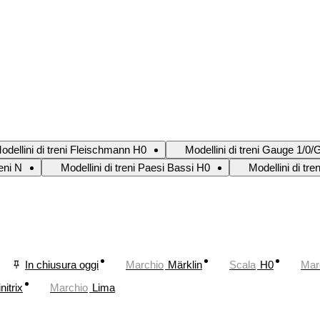
odellini di treni Fleischmann H0
Modellini di treni Gauge 1/0/
reni N
Modellini di treni Paesi Bassi H0
Modellini di tre
In chiusura oggi
Marchio
Märklin
Scala
H0
Mar
nitrix
Marchio
Lima