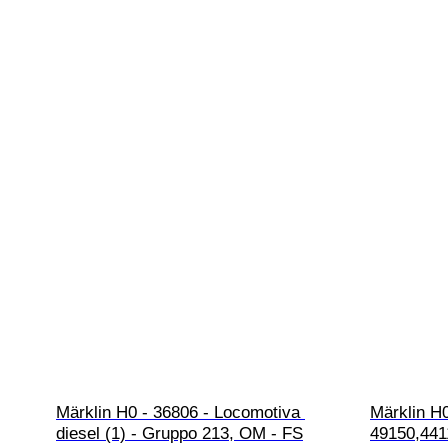
Märklin H0 - 36806 - Locomotiva 
Märklin H0
diesel (1) - Gruppo 213, OM - FS
49150,441