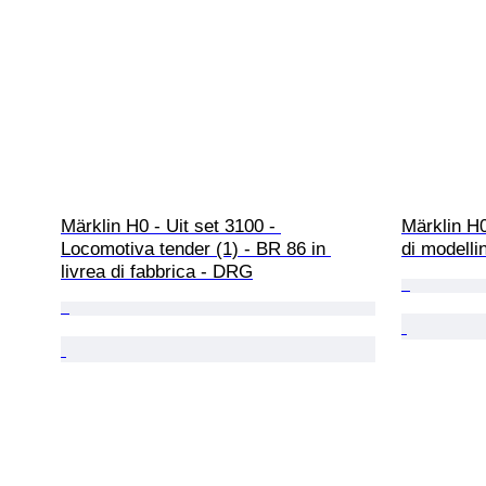
Märklin H0 - Uit set 3100 - 
Märklin H0
Locomotiva tender (1) - BR 86 in 
di modellin
livrea di fabbrica - DRG