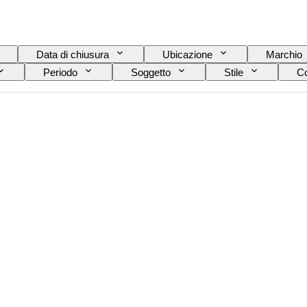
Data di chiusura
Ubicazione
Marchio
Periodo
Soggetto
Stile
Co
Epoca
Originale / Replica