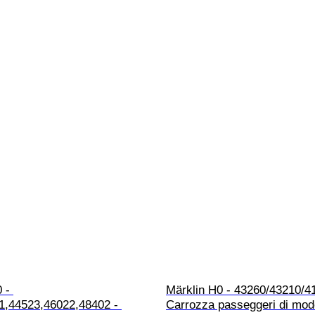
 - 
Märklin H0 - 43260/43210/41
1,44523,46022,48402 - 
Carrozza passeggeri di model