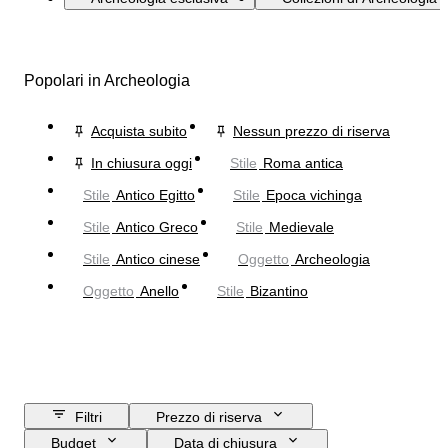
Popolari in Archeologia
Acquista subito
Nessun prezzo di riserva
In chiusura oggi
Stile
Roma antica
Stile
Antico Egitto
Stile
Epoca vichinga
Stile
Antico Greco
Stile
Medievale
Stile
Antico cinese
Oggetto
Archeologia
Oggetto
Anello
Stile
Bizantino
Filtri
Prezzo di riserva
Budget
Data di chiusura