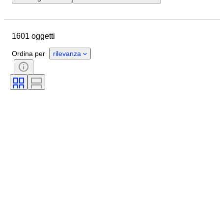
Ubicazione
Formato
Dimensioni
Oggetto
1601 oggetti
Paese d’origine
Materiale
Genere
Condizioni
Periodo
Ordina per
rilevanza
Certificato
Soggetto
Stile
Firma
Colore
Valuta
Artista
Taglia sull’oggetto
Cultura
Tipi di archeologia
Epoca
Originale / Replica
Esemplare
Provenienza