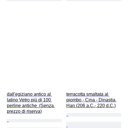
dall'egiziano antico al 
terracotta smaltata al 
latino Vetro più di 100 
piombo - Cina - Dinastia 
perline antiche  (Senza 
Han (206 a.C.- 220 d.C.)
prezzo di riserva)