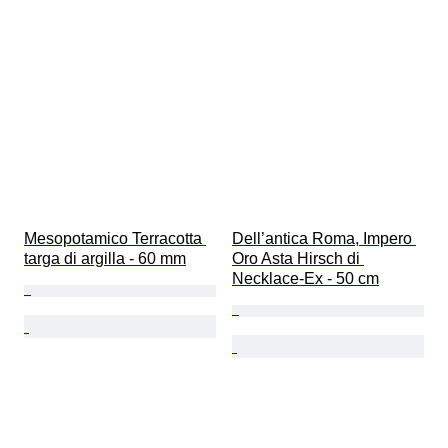
Mesopotamico Terracotta 
Dell’antica Roma, Impero 
targa di argilla - 60 mm
Oro Asta Hirsch di 
Necklace-Ex - 50 cm