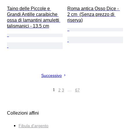
Taino delle Piccole e 
Roma antica Osso Dice - 
Grandi Antille caraibiche 
2 cm  (Senza prezzo di 
ossa di lamantini amuletti 
riserva)
talismanici - 13.5 cm
Successivo
1
2
3
…
67
Collezioni affini
Fibula d'argento