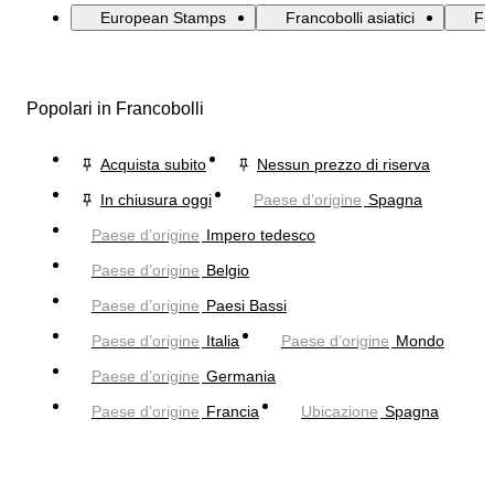
European Stamps
Francobolli asiatici
Fr
Popolari in Francobolli
Acquista subito
Nessun prezzo di riserva
In chiusura oggi
Paese d’origine
Spagna
Paese d’origine
Impero tedesco
Paese d’origine
Belgio
Paese d’origine
Paesi Bassi
Paese d’origine
Italia
Paese d’origine
Mondo
Paese d’origine
Germania
Paese d’origine
Francia
Ubicazione
Spagna