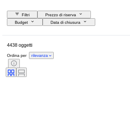
Filtri
Prezzo di riserva
Budget
Data di chiusura
Ubicazione
Marchio
Oggetto
Paese d’origine
4438 oggetti
Materiale
Genere
Condizioni
Periodo
Ordina per
rilevanza
Certificato
Soggetto
Stile
Tecnica
Firma
Rilegatura
Edizione
Lingua
Colore
Venduto da
Artista
Attribuzione
Epoca