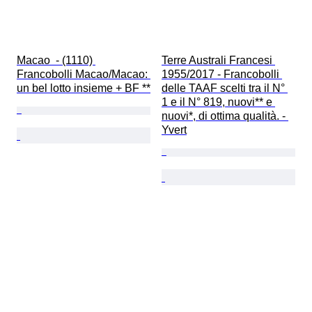
Macao  - (1110) 
Terre Australi Francesi 
Francobolli Macao/Macao: 
1955/2017 - Francobolli 
un bel lotto insieme + BF **
delle TAAF scelti tra il N° 
1 e il N° 819, nuovi** e 
nuovi*, di ottima qualità. - 
Yvert