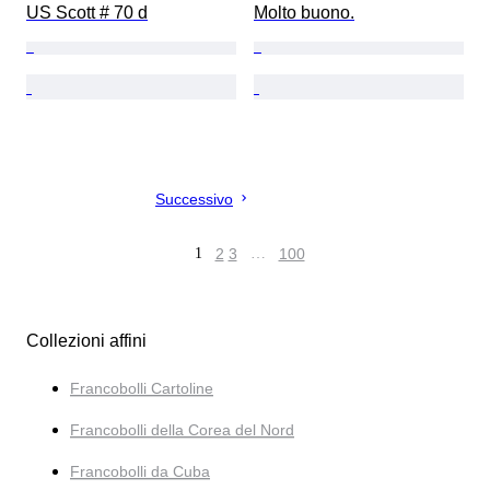
US Scott # 70 d
Molto buono.
Successivo
1
2
3
…
100
Collezioni affini
Francobolli Cartoline
Francobolli della Corea del Nord
Francobolli da Cuba