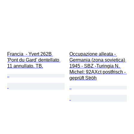
Francia  - Yvert 262B 
Occupazione alleata - 
'Pont du Gard' dentellato 
Germania (zona sovietica) 
11 annullato. TB.
1945 - SBZ -Turingia N. 
Michel: 92AXct postfrisch - 
geprüft Ströh