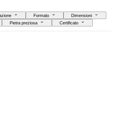
azione
Formato
Dimensioni
Pietra preziosa
Certificato
Taglia sull’oggetto
Cultura