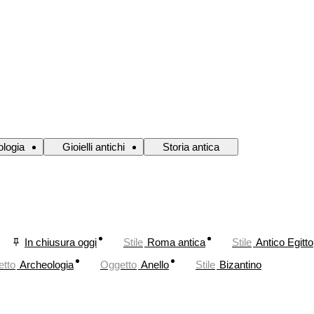
ologia
Gioielli antichi
Storia antica
In chiusura oggi
Stile
Roma antica
Stile
Antico Egitto
tto
Archeologia
Oggetto
Anello
Stile
Bizantino