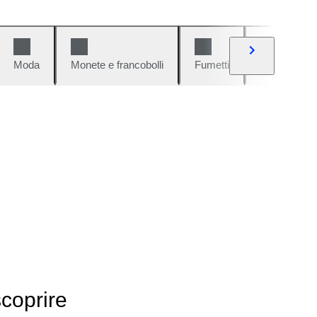
Moda
Monete e francobolli
Fumetti
Auto e moto
scoprire