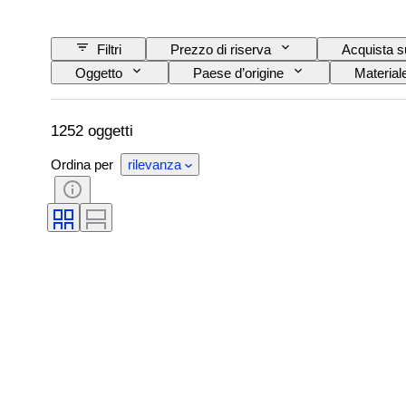
Filtri
Prezzo di riserva
Acquista s
Oggetto
Paese d’origine
Material
Titolo
Stile
Firma
Colo
Epoca
Artista
Originale / Replica
1252 oggetti
Ordina per
rilevanza