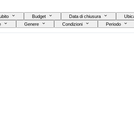
ubito
Budget
Data di chiusura
Ubic
e
Genere
Condizioni
Periodo
re
Valuta
Taglio
Tipi di archeologia
Provenienza