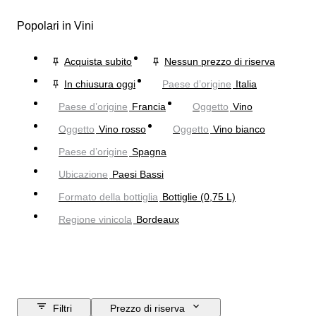
Popolari in Vini
Acquista subito
Nessun prezzo di riserva
In chiusura oggi
Paese d’origine
Italia
Paese d’origine
Francia
Oggetto
Vino
Oggetto
Vino rosso
Oggetto
Vino bianco
Paese d’origine
Spagna
Ubicazione
Paesi Bassi
Formato della bottiglia
Bottiglie (0,75 L)
Regione vinicola
Bordeaux
Filtri
Prezzo di riserva