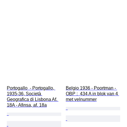
Portogallo  - Portogallo, 
Belgio 1936 - Poortman - 
1935-36, Società 
OBP :  434 A in blok van 4 
Geografica di Lisbona Af. 
met velnummer
18A - Afinsa, af. 18a