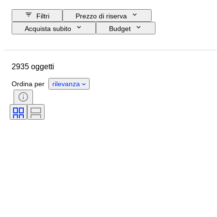
Filtri
Prezzo di riserva
Acquista subito
Budget
Data di chiusura
Ubicazione
Marchio
Oggetto
2935 oggetti
Paese d’origine
Condizioni
Periodo
Soggetto
Stile
Ordina per
rilevanza
Tecnica
Firma
Edizione
Lingua
Colore
Artista
Venduto da
Epoca