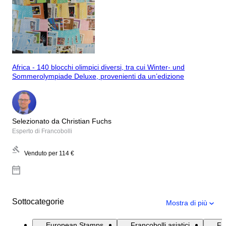
Africa - 140 blocchi olimpici diversi, tra cui Winter- und
Sommerolympiade Deluxe, provenienti da un’edizione
Selezionato da Christian Fuchs
Esperto di Francobolli
Venduto per
114 €
Sottocategorie
Mostra di più
European Stamps
Francobolli asiatici
Fr