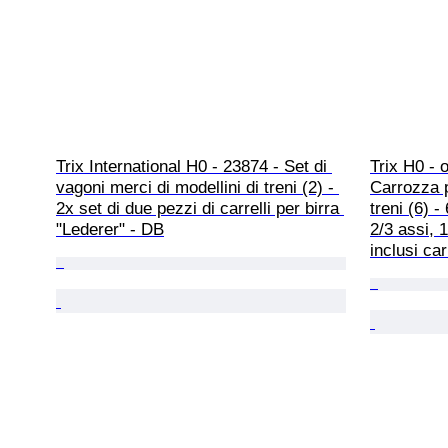
Trix International H0 - 23874 - Set di 
Trix H0 - 
vagoni merci di modellini di treni (2) - 
Carrozza p
2x set di due pezzi di carrelli per birra 
treni (6) 
"Lederer" - DB
2/3 assi, 
inclusi ca