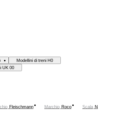
G
Modellini di treni H0
ni UK 00
chio
Fleischmann
Marchio
Roco
Scala
N