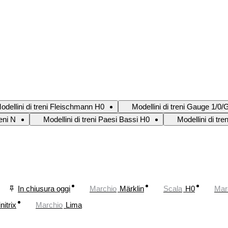
odellini di treni Fleischmann H0
Modellini di treni Gauge 1/0/
reni N
Modellini di treni Paesi Bassi H0
Modellini di tre
In chiusura oggi
Marchio
Märklin
Scala
H0
Mar
nitrix
Marchio
Lima