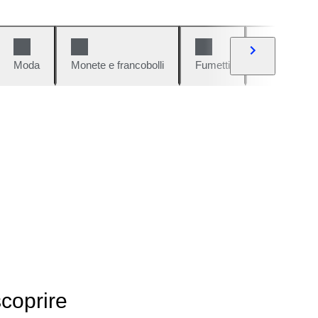
Moda
Monete e francobolli
Fumetti
Auto e moto
scoprire