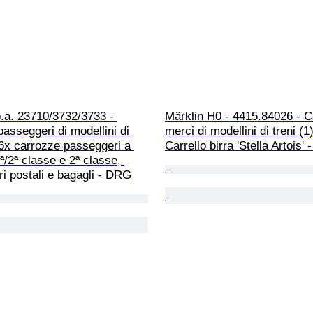
o.a. 23710/3732/3733 - 
Märklin H0 - 4415.84026 - C
asseggeri di modellini di 
merci di modellini di treni (1)
- 6x carrozze passeggeri a 
Carrello birra 'Stella Artois
1ª/2ª classe e 2ª classe, 
rri postali e bagagli - DRG