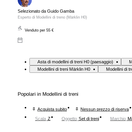
Selezionato da Guido Gamba
Esperto di Modellini di treno (Märklin H0)
Venduto per
55 €
Asta di modellini di treni H0 (paesaggio)
M
Modellini di treni Märklin H0
Modellini di t
Popolari in Modellini di treni
Acquista subito
Nessun prezzo di riserva
Scala
Z
Oggetto
Set di treni
Marchio
Mi