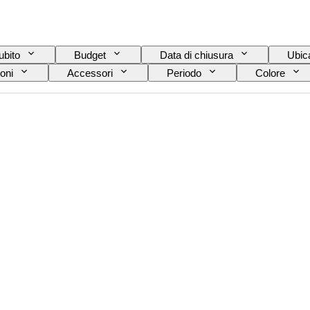
ubito
Budget
Data di chiusura
Ubic
oni
Accessori
Periodo
Colore
Epoca