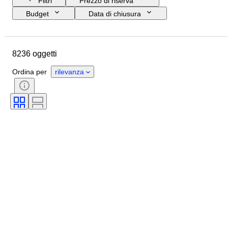
Filtri
Prezzo di riserva
Budget
Data di chiusura
Ubicazione
Marchio
Oggetto
Paese d’origine
8236 oggetti
Materiale
Genere
Condizioni
Pietra preziosa
Ordina per
rilevanza
Certificato
Titolo
Stile
Taglio
Purezza
Gamma di colore
Colore esatto
Taglia sull’oggetto
Trasparenza della pietra preziosa
Trattamento
Tipo di diamante
Lucentezza della perla
Epoca
Intensità del colore fancy
Qualità della superficie della perla