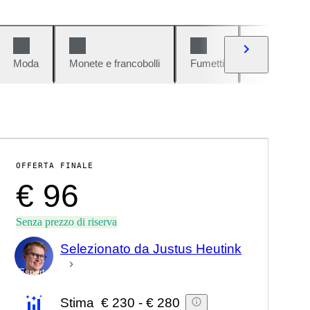
Moda
Monete e francobolli
Fumetti
Auto e moto
OFFERTA FINALE
€ 96
Senza prezzo di riserva
Selezionato da Justus Heutink
Esperto
Stima
€ 230
-
€ 280