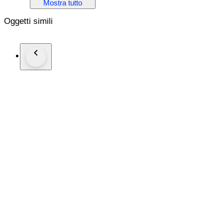
Mostra tutto
Será cuidadosamente embalado para envio seguro.
Oggetti simili