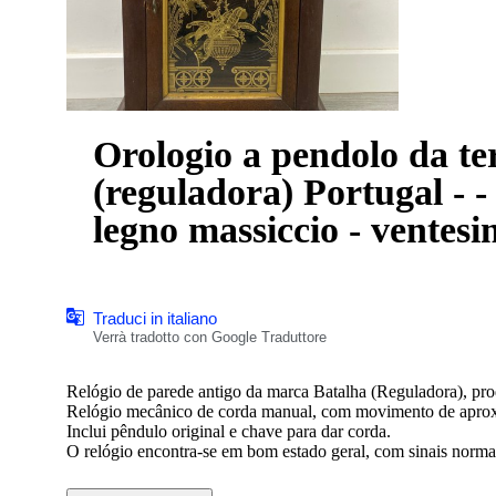
Orologio a pendolo da te
(reguladora) Portugal - - vetro trasparente, Ottone,
legno massiccio - ventesi
Traduci in italiano
Verrà tradotto con Google Traduttore
Relógio de parede antigo da marca Batalha (Reguladora), pro
Relógio mecânico de corda manual, com movimento de aproxi
Inclui pêndulo original e chave para dar corda.
O relógio encontra-se em bom estado geral, com sinais norma
Funciona corretamente e apresenta badaladas às horas e meias
Peça decorativa clássica, ideal para colecionadores ou para dec