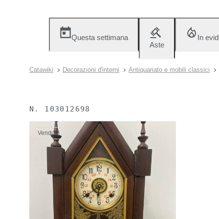
Questa settimana
In evi
Aste
Catawiki
Decorazioni d'interni
Antiquariato e mobili classici
N.
103012698
Venduto