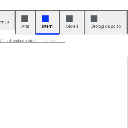
denza
Arte
Interni
Gioielli
Orologi da polso
Asta di orologi e strumenti di precisione