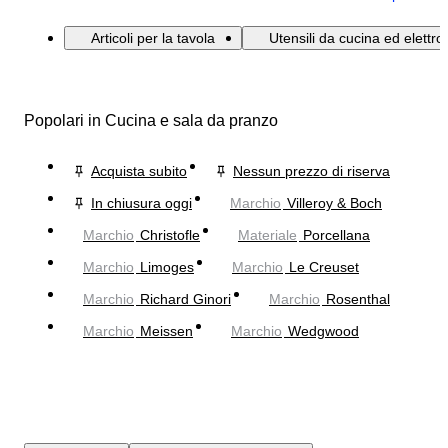
Articoli per la tavola
Utensili da cucina ed elettr
Popolari in Cucina e sala da pranzo
Acquista subito
Nessun prezzo di riserva
In chiusura oggi
Marchio
Villeroy & Boch
Marchio
Christofle
Materiale
Porcellana
Marchio
Limoges
Marchio
Le Creuset
Marchio
Richard Ginori
Marchio
Rosenthal
Marchio
Meissen
Marchio
Wedgwood