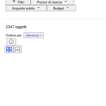
Filtri
Prezzo di riserva
Acquista subito
Budget
Data di chiusura
Ubicazione
Marchio
Oggetto
2347 oggetti
Paese d’origine
Materiale
Condizioni
Periodo
Stile
Ordina per
rilevanza
Firma
Colore
Taglia
Tipo di coltello da cucina
Arredo
Artista
Originale / Replica
Venduto da
Epoca
Creatore
Modello