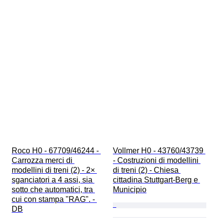
Roco H0 - 67709/46244 - 
Vollmer H0 - 43760/43739 
Carrozza merci di 
- Costruzioni di modellini 
modellini di treni (2) - 2× 
di treni (2) - Chiesa 
sganciatori a 4 assi, sia 
cittadina Stuttgart-Berg e 
sotto che automatici, tra 
Municipio
cui con stampa "RAG". - 
DB