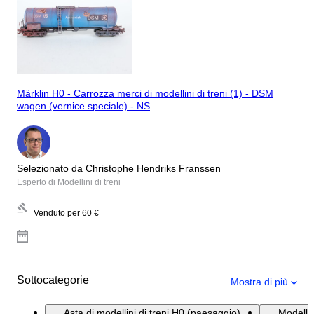
Märklin H0 - Carrozza merci di modellini di treni (1) - DSM
wagen (vernice speciale) - NS
Selezionato da Christophe Hendriks Franssen
Esperto di Modellini di treni
Venduto per
60 €
Sottocategorie
Mostra di più
Asta di modellini di treni H0 (paesaggio)
Modellin