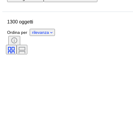
Ubicazione
Marchio
Oggetto
Paese d’origine
1300 oggetti
Materiale
Condizioni
Accessori
Periodo
Ordina per
rilevanza
Soggetto
Stile
Colore
Scala
Controllo
Alimentazione
Impresa ferroviaria
Epoca
Originale / Replica