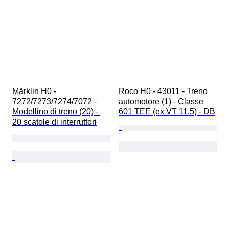
Märklin H0 - 
Roco H0 - 43011 - Treno 
7272/7273/7274/7072 - 
automotore (1) - Classe 
Modellino di treno (20) - 
601 TEE (ex VT 11.5) - DB
20 scatole di interruttori