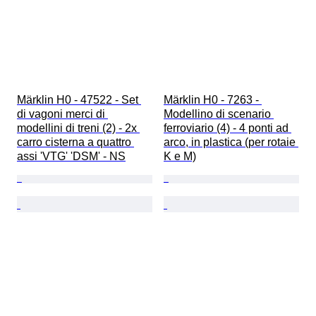
Märklin H0 - 47522 - Set 
Märklin H0 - 7263 - 
di vagoni merci di 
Modellino di scenario 
modellini di treni (2) - 2x 
ferroviario (4) - 4 ponti ad 
carro cisterna a quattro 
arco, in plastica (per rotaie 
assi 'VTG' 'DSM' - NS
K e M)