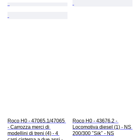
Roco H0 - 47065.1/47065 
Roco H0 - 43676.2 - 
- Carrozza merci di 
Locomotiva diesel (1) - NS 
modellini di treni (4) - 4 
200/300 "Sik" - NS
carri cisterna a due assi - 