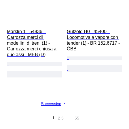
Märklin 1 - 54836 - 
Gützold H0 - 45400 - 
Carrozza merci di 
Locomotiva a vapore con 
modellini di treni (1) - 
tender (1) - BR 152.6717 - 
Carrozza merci chiusa a 
ÖBB
due assi - MEB (D)
Successivo
1
2
3
…
55