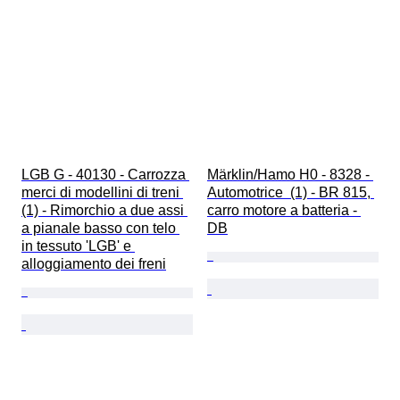
LGB G - 40130 - Carrozza 
Märklin/Hamo H0 - 8328 - 
merci di modellini di treni 
Automotrice  (1) - BR 815, 
(1) - Rimorchio a due assi 
carro motore a batteria - 
a pianale basso con telo 
DB
in tessuto 'LGB' e 
alloggiamento dei freni