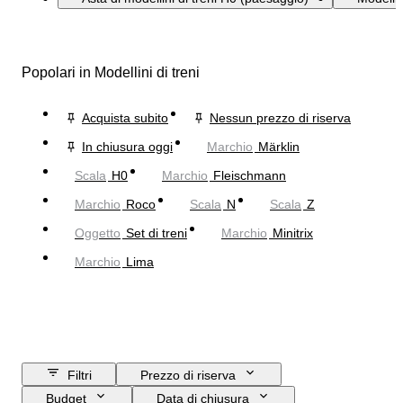
Popolari in Modellini di treni
Acquista subito
Nessun prezzo di riserva
In chiusura oggi
Marchio
Märklin
Scala
H0
Marchio
Fleischmann
Marchio
Roco
Scala
N
Scala
Z
Oggetto
Set di treni
Marchio
Minitrix
Marchio
Lima
Filtri
Prezzo di riserva
Budget
Data di chiusura