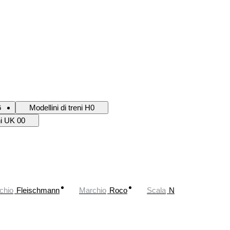
G
Modellini di treni H0
ni UK 00
chio
Fleischmann
Marchio
Roco
Scala
N