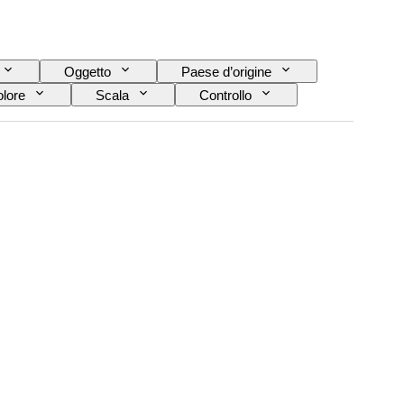
Oggetto
Paese d’origine
lore
Scala
Controllo