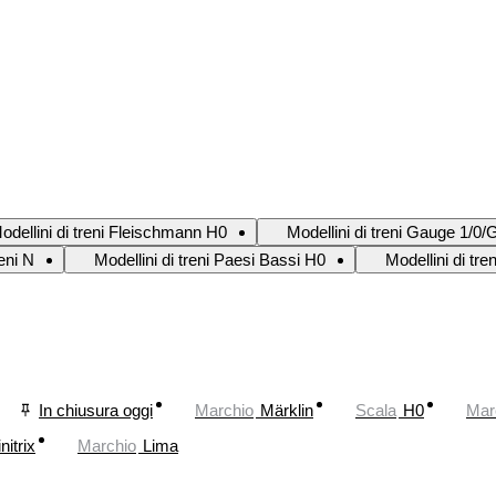
odellini di treni Fleischmann H0
Modellini di treni Gauge 1/0/
reni N
Modellini di treni Paesi Bassi H0
Modellini di tre
In chiusura oggi
Marchio
Märklin
Scala
H0
Mar
nitrix
Marchio
Lima