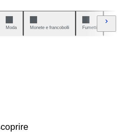
Moda
Monete e francobolli
Fumetti
Auto e moto
scoprire