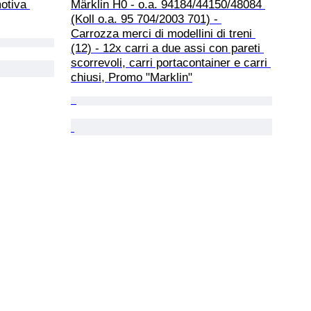
otiva 
Märklin H0 - o.a. 94184/44150/48084 
(Koll o.a. 95 704/2003 701) - 
Carrozza merci di modellini di treni 
(12) - 12x carri a due assi con pareti 
scorrevoli, carri portacontainer e carri 
chiusi, Promo "Marklin"