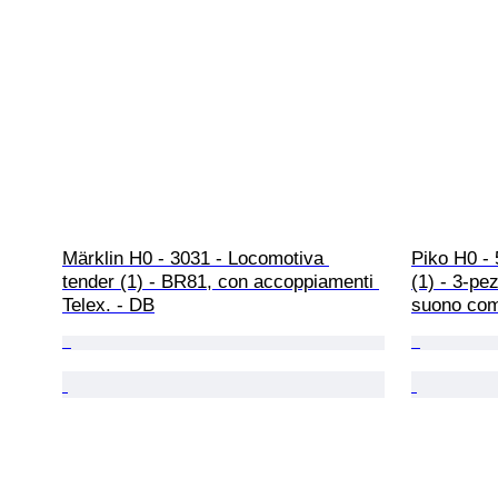
Märklin H0 - 3031 - Locomotiva 
Piko H0 - 
tender (1) - BR81, con accoppiamenti 
(1) - 3‑p
Telex. - DB
suono comp