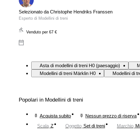
Selezionato da Christophe Hendriks Franssen
Esperto di Modellini di treni
Venduto per
67 €
Asta di modellini di treni H0 (paesaggio)
M
Modellini di treni Märklin H0
Modellini di t
Popolari in Modellini di treni
Acquista subito
Nessun prezzo di riserva
Scala
Z
Oggetto
Set di treni
Marchio
Mi