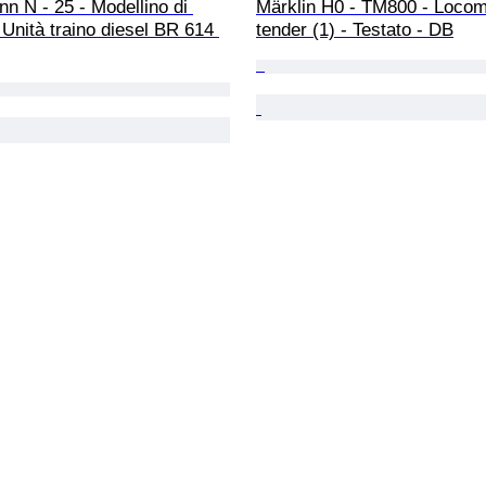
n N - 25 - Modellino di 
Märklin H0 - TM800 - Locom
- Unità traino diesel BR 614 
tender (1) - Testato - DB