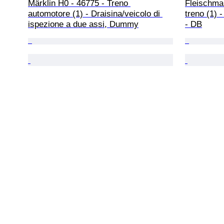
Märklin H0 - 46775 - Treno 
Fleischman
automotore (1) - Draisina/veicolo di 
treno (1) 
ispezione a due assi, Dummy
- DB