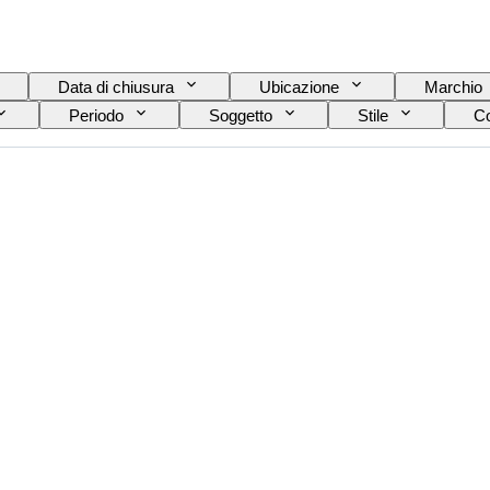
Data di chiusura
Ubicazione
Marchio
Periodo
Soggetto
Stile
Co
Epoca
Originale / Replica