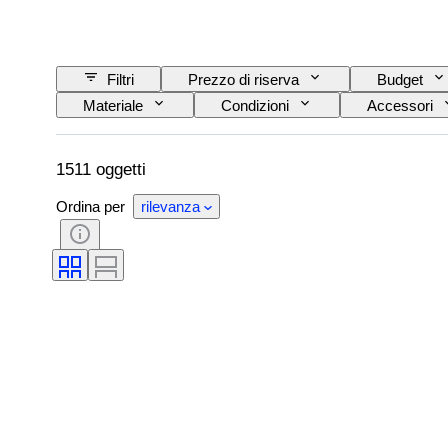
Filtri
Prezzo di riserva
Budget
Materiale
Condizioni
Accessori
Alimentazione
Impresa ferroviaria
1511 oggetti
Ordina per
rilevanza