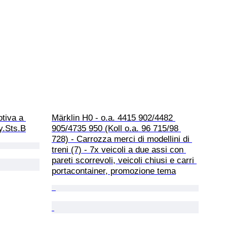
tiva a 
Märklin H0 - o.a. 4415 902/4482 
y.Sts.B
905/4735 950 (Koll o.a. 96 715/98 
728) - Carrozza merci di modellini di 
treni (7) - 7x veicoli a due assi con 
pareti scorrevoli, veicoli chiusi e carri 
portacontainer, promozione tema