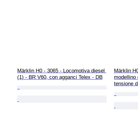
Märklin H0 - 3065 - Locomotiva diesel 
Märklin H0
(1) - BR V60, con agganci Telex - DB
modellino d
tensione 