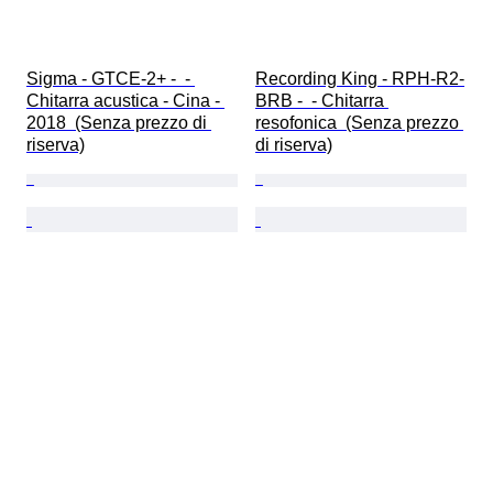
Sigma - GTCE-2+ -  - 
Recording King - RPH-R2-
Chitarra acustica - Cina - 
BRB -  - Chitarra 
2018  (Senza prezzo di 
resofonica  (Senza prezzo 
riserva)
di riserva)