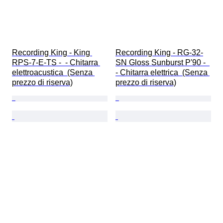
Recording King - King 
Recording King - RG-32-
RPS-7-E-TS -  - Chitarra 
SN Gloss Sunburst P'90 -  
elettroacustica  (Senza 
- Chitarra elettrica  (Senza 
prezzo di riserva)
prezzo di riserva)