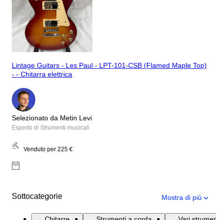
Lintage Guitars - Les Paul - LPT-101-CSB (Flamed Maple Top)
- - Chitarra elettrica
Selezionato da Metin Levi
Esperto di Strumenti musicali
Venduto per
225 €
Sottocategorie
Mostra di più
Chitarre
Strumenti a corda
Vari strument