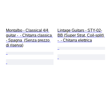
Montalbo - Classical 4/4 
Lintage Guitars - STY-02-
guitar -  - Chitarra classica 
BB (Super Strat, Coil-split) 
- Spagna  (Senza prezzo 
-  - Chitarra elettrica
di riserva)