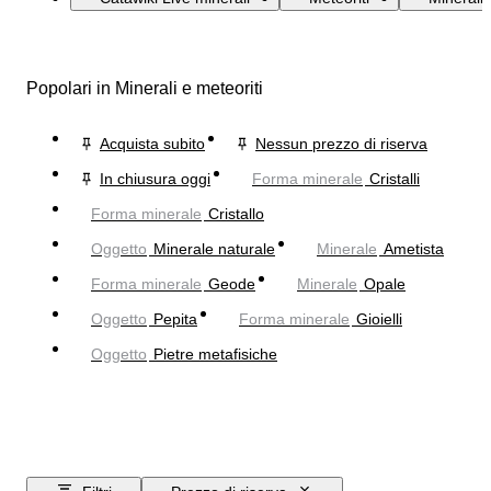
Popolari in Minerali e meteoriti
Acquista subito
Nessun prezzo di riserva
In chiusura oggi
Forma minerale
Cristalli
Forma minerale
Cristallo
Oggetto
Minerale naturale
Minerale
Ametista
Forma minerale
Geode
Minerale
Opale
Oggetto
Pepita
Forma minerale
Gioielli
Oggetto
Pietre metafisiche