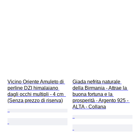
Vicino Oriente Amuleto di 
Giada nefrita naturale 
perline DZI himalaiano 
della Birmania - Attrae la 
dagli occhi multipli - 4 cm  
buona fortuna e la 
(Senza prezzo di riserva)
prosperità - Argento 925 - 
ALTA - Collana