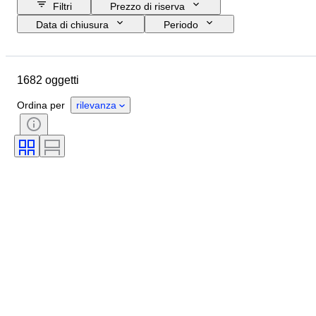
Filtri
Prezzo di riserva
Data di chiusura
Periodo
Budget
Formato
Paese d’origine
Firma
1682 oggetti
Ubicazione
Oggetto
Stile
Soggetto
Condizioni
Ordina per
rilevanza
Tecnica
Artista