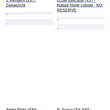
J. Rengers (XX) - 
Ecole française (XX) - 
Zeegezicht
Nature morte cubiste - NO 
RESERVE
Arleta Berta (XXI) - 
P.  Fusco (XX-XXI) - 