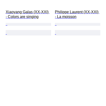
Xiaoyang Galas (XX-XXI) 
Philippe Laurent (XX-XXI) 
- Colors are singing
- La moisson