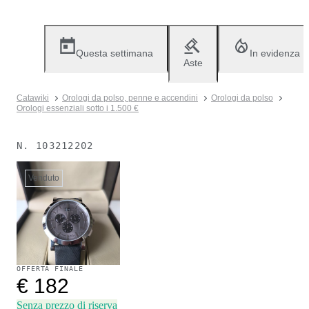
Questa settimana
In evidenza
Aste
Catawiki
Orologi da polso, penne e accendini
Orologi da polso
Orologi essenziali sotto i 1.500 €
N.
103212202
Venduto
OFFERTA FINALE
€ 182
Senza prezzo di riserva