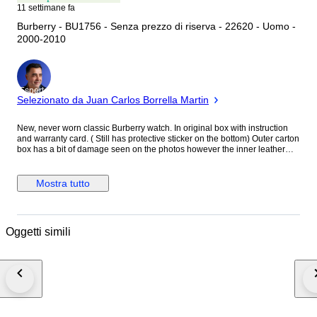
11 settimane fa
Burberry - BU1756 - Senza prezzo di riserva - 22620 - Uomo -
2000-2010
Esperto
Selezionato da Juan Carlos Borrella Martin
New, never worn classic Burberry watch. In original box with instruction
and warranty card. ( Still has protective sticker on the bottom) Outer carton
box has a bit of damage seen on the photos however the inner leather
box is intact. Bought onboard cruise ship and stayed in the storage.
Currently not available anymore at Burberry store Specifications: Brand
Name:Burberry Style Number:BU1756 Series:Chronograph Style
Mostra tutto
(Gender):Men's Case Material:Stainless Steel, Brushed and Polished
Case Shape:Round Dial Color:Gray trademark Burberry Check design
Movement:Swiss Quartz Functions:Hours, Minutes, Seconds, Twin-
aperture Date, Chronograph Case Diameter:44.0 mm Case Length
Oggetti simili
Including Lugs:51.7 mm Case Width Including Crown:46.6 mm Case
Thickness:11.4 mm Caseback:Stainless Steel with BURBERRY, KNIGHT
AND HORSE LOGO, 50M/165FEET, SWISS MADE, serial number and
model number Bezel Material:Stainless Steel, Polished Bezel
Function:Fixed Mass:81.9 g Water Resistance:50m / 165ft ( suitable for
very light splashing; unsuitable for rain, showering, swimming or diving)
Crown Material:Stainless Steel, Fluted with Burberry B Logo Crown
Thickness:3.25 Crown Diameter:6.55 mm Calendar:Two-digit date at 12