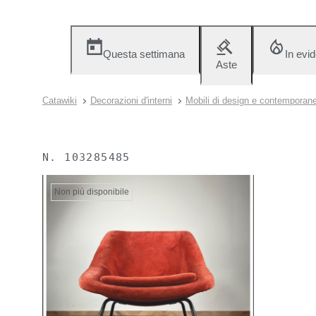
Questa settimana
In evi
Aste
Catawiki
Decorazioni d'interni
Mobili di design e contemporane
N.
103285485
Non più disponibile