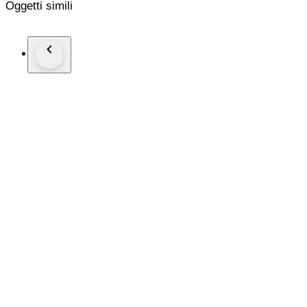
Oggetti simili
abgewickelt und könnte selbstverständlich kombiniert werden