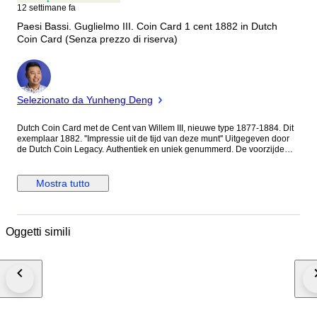
12 settimane fa
Paesi Bassi. Guglielmo III. Coin Card 1 cent 1882 in Dutch
Coin Card (Senza prezzo di riserva)
Esperto
Selezionato da Yunheng Deng
Dutch Coin Card met de Cent van Willem III, nieuwe type 1877-1884. Dit
exemplaar 1882. ''Impressie uit de tijd van deze munt'' Uitgegeven door
de Dutch Coin Legacy. Authentiek en uniek genummerd. De voorzijde
van het muntkaartje toont een indruk van de periode waarin de munt in
omloop was (De vismarkt in Utrecht rond 1880), terwijl de achterzijde de
koopkracht van de munt in die tijd weergeeft (voor een cent kocht je een
Mostra tutto
liedje voor op een bruiloft in 1883).
Oggetti simili