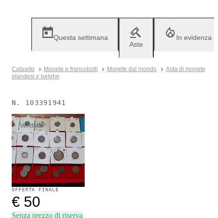
Questa settimana
In evidenza
Aste
Catawiki
Monete e francobolli
Monete dal mondo
Asta di monete
olandesi e belghe
N.
103391941
Venduto
OFFERTA FINALE
€ 50
Senza prezzo di riserva