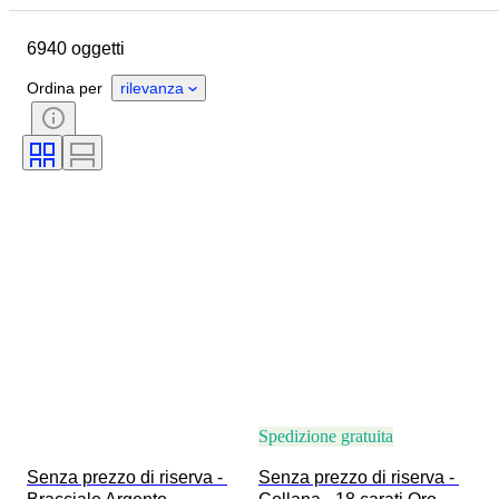
Marchio
Oggetto
6940 oggetti
Paese d’origine
Materiale
Genere
Condizioni
Ordina per
rilevanza
Pietra preziosa
Certificato
Titolo
Stile
Taglio
Purezza
Gamma di colore
Colore esatto
Taglia sull’oggetto
Trasparenza della pietra preziosa
Trattamento
Tipo di diamante
Lucentezza della perla
Intensità del colore fancy
Sfumatura colore fancy
Epoca
Spedizione gratuita
Senza prezzo di riserva - 
Senza prezzo di riserva - 