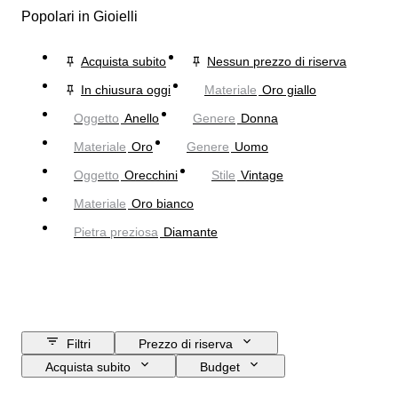
Popolari in Gioielli
Acquista subito
Nessun prezzo di riserva
In chiusura oggi
Materiale
Oro giallo
Oggetto
Anello
Genere
Donna
Materiale
Oro
Genere
Uomo
Oggetto
Orecchini
Stile
Vintage
Materiale
Oro bianco
Pietra preziosa
Diamante
Filtri
Prezzo di riserva
Acquista subito
Budget
Data di chiusura
Ubicazione