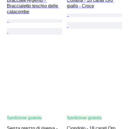
Bracciale Argento - 
Collana - 18 carati Oro 
Braccialetto teschio delle 
giallo - Croce
catacombe
Spedizione gratuita
Spedizione gratuita
Senza prezzo di riserva - 
Ciondolo - 18 carati Oro 