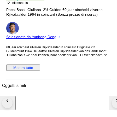
12 settimane fa
Paesi Bassi. Giuliana. 2½ Gulden 60 jaar afscheid zilveren
Rijksdaalder 1964 in coincard (Senza prezzo di riserva)
Esperto
Selezionato da Yunheng Deng
60 jaar afscheid zilveren Rijksdaalder in coincard Originele 2½
Guldenmunt 1964 De laatste zilveren Rijksdaalder van ons land! Toont
Juliana zoals we haar kennen, naar beeltenis van L.O. Wenckebach Zeer
beperkte oplage van 3.600 coincards Onderdeel van de Nederlandse
Coincard Catalogus Afbeelding is een voorbeeldafbeelding. N.B.: De
jaartallen die zijn verpakt in de streng gelimiteerde coincard zijn niet
Mostra tutto
bijgehouden, naar alle waarschijnlijk betreft het, met het oog op de
kwaliteit en beschikbaarheid, de wat latere jaartallen. U ontvangt 1964
Let op: de munten zijn ruim 60 jaar oud en hebben deelgenomen aan het
betalingsverkeer, zij zijn zodoende niet puntgaaf en kunnen
Oggetti simili
verkleuringen hebben. Dit is het duurste jaar Foto is een voorbeeld. U
kunt een ander vergelijkbaar exemplaar ontvangen Originele KNM uitgifte