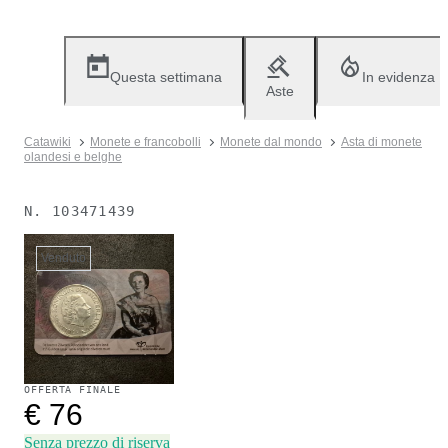
Questa settimana
In evidenza
Aste
Catawiki
Monete e francobolli
Monete dal mondo
Asta di monete
olandesi e belghe
N.
103471439
Venduto
OFFERTA FINALE
€ 76
Senza prezzo di riserva