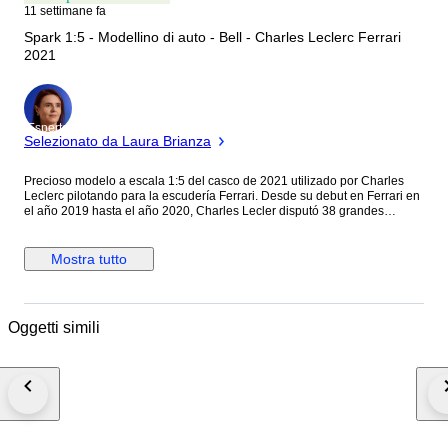
11 settimane fa
Spark 1:5 - Modellino di auto - Bell - Charles Leclerc Ferrari
2021
Esperto
Selezionato da Laura Brianza
Precioso modelo a escala 1:5 del casco de 2021 utilizado por Charles
Leclerc pilotando para la escudería Ferrari. Desde su debut en Ferrari en
el año 2019 hasta el año 2020, Charles Lecler disputó 38 grandes
premios logrando 2 victorias, 12 podiums y 7 pole positions. Envío
certificado, con número de seguimiento. Cuidadosamente embalado para
no sufrir daños durante el transporte. Spark. Extraordinario nivel de
Mostra tutto
detalles, acabados y calidad de fabricación. Producto con Licencia oficial
Ferrari. Se vende como artículo de segunda mano pero muy cuidado y en
perfecto estado. *****CONSULTA TODOS MIS LOTES EN SUBASTA*****
Posibilidad de enviar junto con otros lotes en un mismo envío a cualquier
Oggetti simili
parte del mundo.