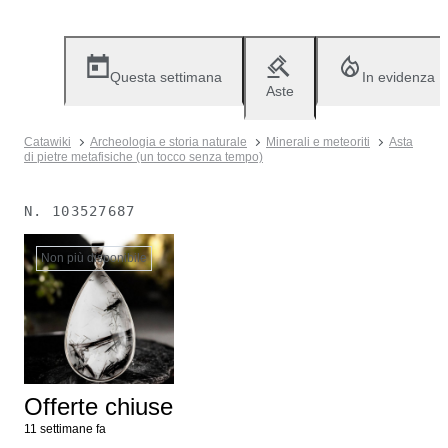
Questa settimana
In evidenza
Aste
Catawiki
Archeologia e storia naturale
Minerali e meteoriti
Asta
di pietre metafisiche (un tocco senza tempo)
N.
103527687
Non più disponibile
Offerte chiuse
11 settimane fa