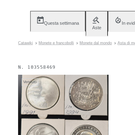
Questa settimana
In evi
Aste
Catawiki
Monete e francobolli
Monete dal mondo
Asta di m
N.
103558469
Venduto