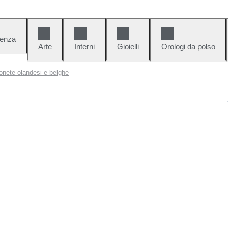
denza
Arte
Interni
Gioielli
Orologi da polso
onete olandesi e belghe