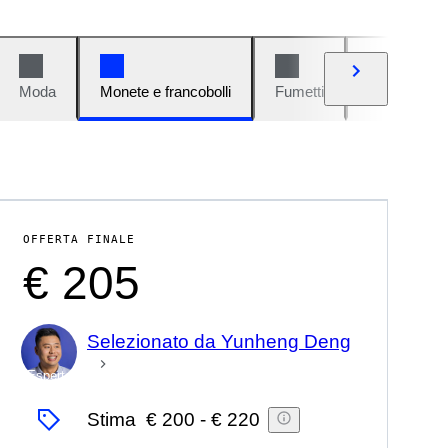
Moda
Monete e francobolli
Fumetti
Auto e moto
OFFERTA FINALE
€ 205
Selezionato da Yunheng Deng
Esperto
Stima
€ 200
-
€ 220