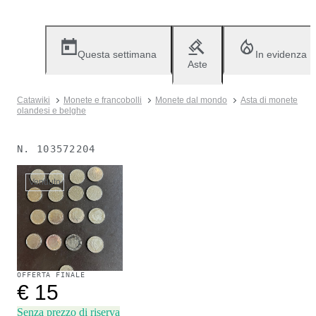
Questa settimana
In evidenza
Aste
Catawiki
Monete e francobolli
Monete dal mondo
Asta di monete
olandesi e belghe
N.
103572204
Venduto
OFFERTA FINALE
€ 15
Senza prezzo di riserva