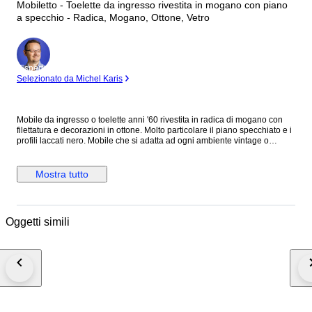
Mobiletto - Toelette da ingresso rivestita in mogano con piano
a specchio - Radica, Mogano, Ottone, Vetro
Esperto
Selezionato da Michel Karis
Mobile da ingresso o toelette anni '60 rivestita in radica di mogano con
filettatura e decorazioni in ottone. Molto particolare il piano specchiato e i
profili laccati nero. Mobile che si adatta ad ogni ambiente vintage o
moderno, perfetto per ogni occasione. La toelette presenta normali segni
d'usura dovuti da età e utilizzo. Misure: L 118cm P 33.5cm H 51cm
Seguimi su Instagram: salottoviennese Spedizione tramite corriere
Mostra tutto
PROFESSIONALE. Il corriere consegna dal Lunedì al Venerdì a LATO
STRADA, NO al piano. Nel caso di ritiro da parte dell'acquirente l'oggetto
non verrà imballato, se l'acquirente manda un suo corriere verrà usato
solo pluriball. Nel caso di acquisto da parte di acquirente Italiano verrà
Oggetti simili
richiesto il codice fiscale per l'emissione di regolare ricevuta fiscale, o i
dati se si necessita di fattura. Per acquirenti UK/Brexit contattarmi prima
dell'ordine per controllare la fattibilità della spedizione.