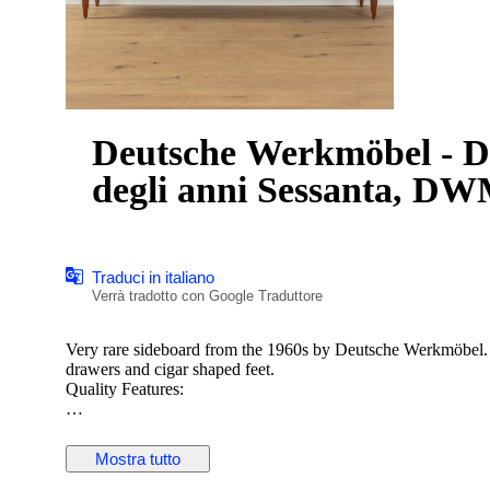
Deutsche Werkmöbel - Di
degli anni Sessanta, D
Traduci in italiano
Verrà tradotto con Google Traduttore
Very rare sideboard from the 1960s by Deutsche Werkmöbel. C
drawers and cigar shaped feet.
Quality Features:
Very good workmanship
High-quality materials
Mostra tutto
Tongue-and-groove solid wood drawers
Made in Germany, Manufacturer: DWM Deutsche Werkmöbel 