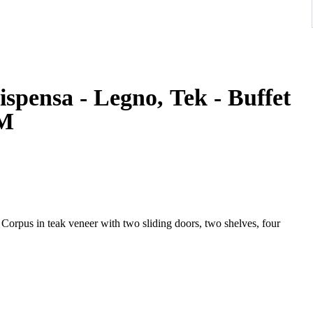
spensa - Legno, Tek - Buffet
WM
orpus in teak veneer with two sliding doors, two shelves, four
(branding on the body)