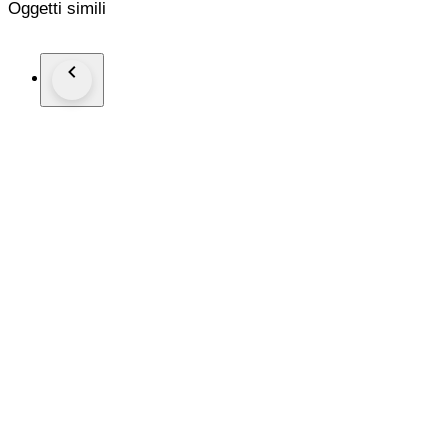
Oggetti simili
Condition & Size
Very good restored condition with slight signs of usage.
Width 200 cm
Height 73 cm
Depth 43 cm
Please note that the delivery time for the furniture is 2-5 week
inquire about the shipping costs for each city or location. We
shipping costs or if your location requires additional shipping 