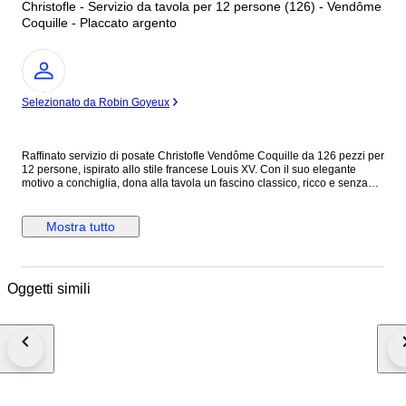
Christofle - Servizio da tavola per 12 persone (126) - Vendôme
Coquille - Placcato argento
Esperto
Selezionato da Robin Goyeux
Raffinato servizio di posate Christofle Vendôme Coquille da 126 pezzi per
12 persone, ispirato allo stile francese Louis XV. Con il suo elegante
motivo a conchiglia, dona alla tavola un fascino classico, ricco e senza
tempo. Un modello di grande prestigio, ideale per chi desidera
un’eleganza decorativa tipicamente francese. Composizione – Servizio
per 12 (126 pezzi) Posate da tavola: • 12 Cucchiai da tavola 20.5 cm • 12
Mostra tutto
Forchette da tavola 20.5 cm • 12 Coltelli da tavola 24.5 cm • 12 Forchette
per pesce 17.5 cm • 12 Coltelli per pesce 19.5 cm • 12 Forchette da
dessert 17 cm • 12 Cucchiai da dessert 17 cm • 12 Coltelli da dessert 19.5
cm • 12 Forchette da torta 17 cm • 12 Cucchiaini da tè 13.5 cm Posate da
Oggetti simili
servizio: • 1 Mestolo • 1 Forchetta per il pesce • 1 Coltello per il pesce • 1
Cucchiaio da portata • 1 Forchetta da portata • 1 Paletta da torta Il tutto
custodito in un elegante cofanetto a tre cassetti. Stato reale delle posate •
Posate originali Christofle con punzoni leggibili. • In perfetto stato vintage,
con normali e minimi segni d’uso coerenti con l’età. • Eventuale lucidatura
professionale effettuata per valorizzare la brillantezza, senza alterare i
punzoni. • Nessuna deformazione strutturale: le posate sono
perfettamente funzionali e pronte all’uso. Conservazione & Protezione •
Consegniamo ogni set nelle stesse condizioni impeccabili in cui noi