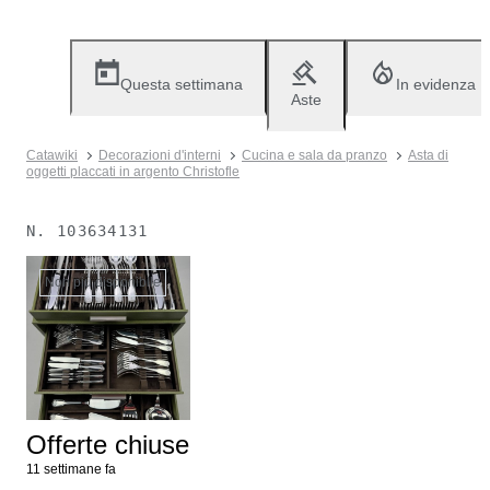
Questa settimana
In evidenza
Aste
Catawiki
Decorazioni d'interni
Cucina e sala da pranzo
Asta di
oggetti placcati in argento Christofle
N.
103634131
Non più disponibile
Offerte chiuse
11 settimane fa