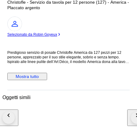
Christofle - Servizio da tavola per 12 persone (127) - America -
Placcato argento
Esperto
Selezionato da Robin Goyeux
Prestigioso servizio di posate Christofle America da 127 pezzi per 12
persone, apprezzato per il suo stile elegante, sobrio e senza tempo.
Ispirato alle linee pulite dell’Art Déco, il modello America dona alla tavola
un carattere raffinato e deciso, perfetto per chi ama un’eleganza più
essenziale ma di grande effetto. Un servizio completo, ideale per
valorizzare sia le occasioni speciali sia la quotidianità con autentico gusto
Mostra tutto
francese. Composizione – Servizio per 12 (127 pezzi) Posate da tavola: •
12 Cucchiai da tavola 20.5 cm • 12 Forchette da tavola 20.5 cm • 12
Coltelli da tavola 24.5 cm • 12 Forchette per pesce 18.5 cm • 12 Coltelli
per pesce 21 cm • 12 Forchette da dessert 18 cm • 12 Cucchiai da dessert
Oggetti simili
18 cm • 12 Coltelli da dessert 19.5 cm • 12 Forchette da ostriche 16 cm •
12 Cucchiaini da tè 13.5 cm Posate da servizio: • 1 Mestolo • 1 Cucchiaio
da insalata • 1 Forchetta da insalata • 1 Coltello per il pesce • 1 Forchetta
per il pesce • 1 Pinza da zucchero • 1 Coltello da pane Il tutto custodito in
un elegante cofanetto a tre cassetti. Stato reale delle posate • Posate
originali Christofle con punzoni leggibili. • In perfetto stato vintage, con
normali e minimi segni d’uso coerenti con l’età. • Eventuale lucidatura
professionale effettuata per valorizzare la brillantezza, senza alterare i
punzoni. • Nessuna deformazione strutturale: le posate sono