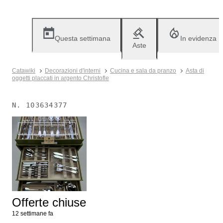
Questa settimana
In evidenza
Aste
Catawiki
Decorazioni d'interni
Cucina e sala da pranzo
Asta di
oggetti placcati in argento Christofle
N.
103634377
Non più disponibile
Offerte chiuse
12 settimane fa