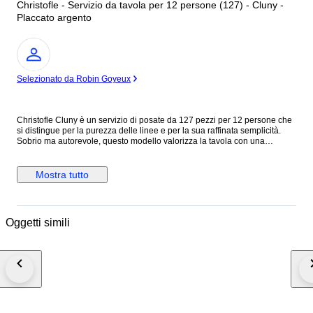
Christofle - Servizio da tavola per 12 persone (127) - Cluny -
Placcato argento
Esperto
Selezionato da Robin Goyeux
Christofle Cluny è un servizio di posate da 127 pezzi per 12 persone che
si distingue per la purezza delle linee e per la sua raffinata semplicità.
Sobrio ma autorevole, questo modello valorizza la tavola con una
presenza elegante e misurata, perfetta per chi ama lo stile classico
francese e la bellezza che non segue le mode. Composizione – Servizio
per 12 (127 pezzi) Posate da tavola: • 12 Cucchiai da tavola 20 cm • 12
Mostra tutto
Forchette da tavola 21 cm • 12 Coltelli da tavola 25 cm • 12 Forchette per
pesce 18 cm • 12 Coltelli per pesce 20 cm • 12 Cucchiai da dessert 17 cm
• 12 Forchette da torta 16 cm • 12 Coltelli da dessert 19.5 cm • 12
Cucchiaini da caffè 10 cm • 12 Cucchiaini da tè 15.5 cm Posate da
Oggetti simili
servizio: • 1 Mestolo • 1 Cucchiaio da portata • 1 Forchetta da portata • 1
Cucchiaio da insalata • 1 Forchetta da insalata • 1 Mestolino da sugo • 1
Coltello da burro Il tutto custodito in un elegante cofanetto a tre cassetti.
Stato reale delle posate • Posate originali Christofle con punzoni leggibili.
• In perfetto stato vintage, con normali e minimi segni d’uso coerenti con
l’età. • Eventuale lucidatura professionale effettuata per valorizzare la
brillantezza, senza alterare i punzoni. • Nessuna deformazione strutturale:
le posate sono perfettamente funzionali e pronte all’uso. Conservazione
& Protezione • Consegniamo ogni set nelle stesse condizioni impeccabili