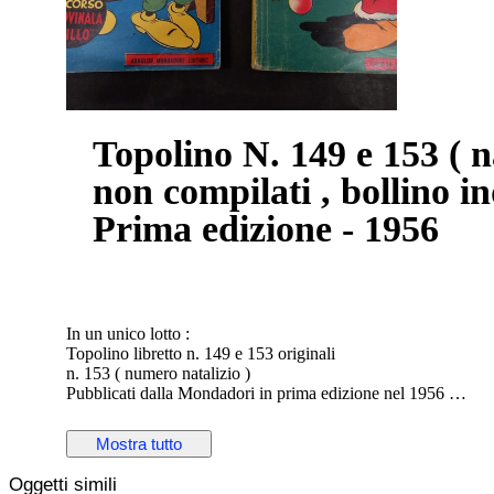
Topolino N. 149 e 153 ( natalizio ) - originali , giochini
non compilati , bollino in
Prima edizione - 1956
In un unico lotto :
Topolino libretto n. 149 e 153 originali
n. 153 ( numero natalizio )
Pubblicati dalla Mondadori in prima edizione nel 1956
condizioni generali : ottime
Completi di tutte le pagine e copertine originali
Mostra tutto
Bollino club presente ove previsto
bollino indovinala grillo presente in entrambi
Oggetti simili
giochini non compilati