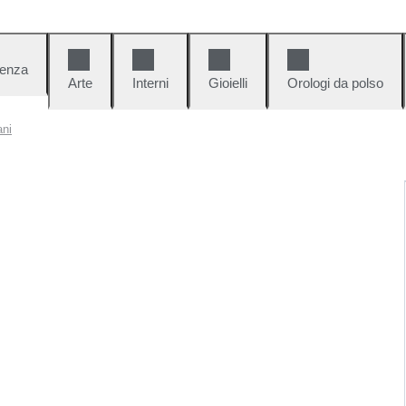
denza
Arte
Interni
Gioielli
Orologi da polso
ani