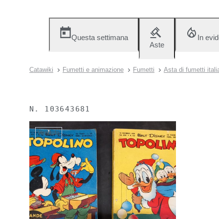
Questa settimana
In evi
Aste
Catawiki
Fumetti e animazione
Fumetti
Asta di fumetti itali
N.
103643681
Venduto