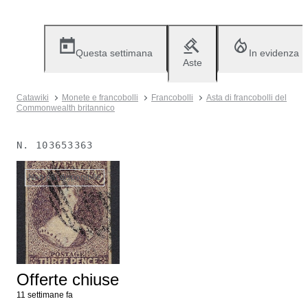
Questa settimana
In evidenza
Aste
Catawiki
Monete e francobolli
Francobolli
Asta di francobolli del
Commonwealth britannico
N.
103653363
Non più disponibile
Offerte chiuse
11 settimane fa