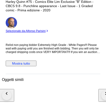
Harley Quinn #75 - Comics Elite Lim Exclusive "B" Edition -
CBCS 9.8 - Punchline appearance - Last Issue - 1 Graded
comic - Prima edizione - 2020
Esperto
Selezionato da Alfonso Parisini
Relist non paying bidder Extremely High Grade - White Pages!!! Please
wait with paying until you are finished with bidding. Then you will only be
charged shipping costs once VERY IMPORTANT!!! If you win an auction
track the package as soon as it has been sent!! Check your national and
local postal services. Graded and encapsulated for protection and
preservation Please check the pictures for
Mostra tutto
reference/description/impression Please check my other items: click on
my sellers name "Art of Comics" For-all-of-you-that-are-unfamiliar-with-
the-USA/Overstreet-grading-system. Here-is-a-list-from-the-highest-
grade-to-the-lowest-grade-in-terms-and-in-numbers: Mint(M)-10
Oggetti simili
NearMint/Mint(NM/M)-9.8 NearMint(NM)-9.4 VeryFine/NearMint
VF/NM)-9.0 VeryFine(VFN)-8.0 Fine/VeryFine(F/VF)-7.0 Fine(FN)-6.0
VeryGood/Fine(VG/FN)-5.0 VeryGood(VG)-4.0 Good/VeryGood(G/VG)-3.0
Good(G)-2.0 Fair-1.0 Poor-0.5 Item-will-be-shipped-packed-very-well-
protected-and-shipped-with-registered-insured-mail PLEASE NOTE!!
Foreign buyers: I-do-combine-shipping. Should-you-end-up-paying-
double-shipping-costs-I-will-always-refund-overpaid-postage-after-
shipping. If-shipping-costs-turn-out-to-be-higher, especially-with-