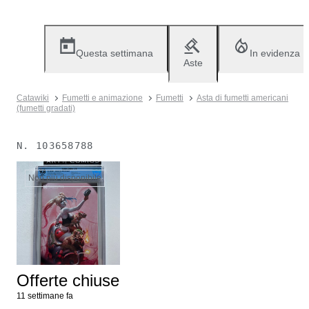
Questa settimana
In evidenza
Aste
Catawiki
Fumetti e animazione
Fumetti
Asta di fumetti americani
(fumetti gradati)
N.
103658788
Non più disponibile
Offerte chiuse
11 settimane fa