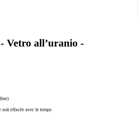
 - Vetro all’uranio -
line)
e soit effacée avec le temps
nce d'uranium.
iamètre pour 9.5cm de hauteur. Poids : 0.97kg