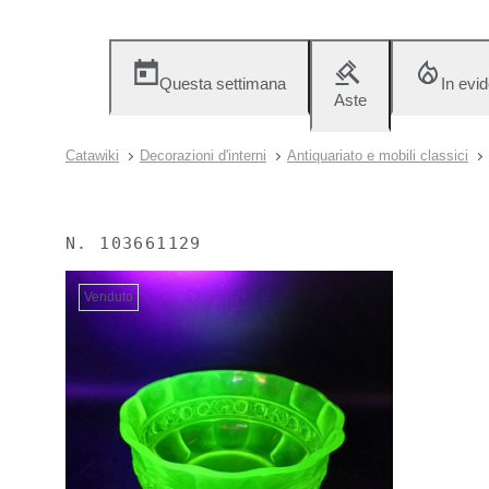
Questa settimana
In evi
Aste
Catawiki
Decorazioni d'interni
Antiquariato e mobili classici
N.
103661129
Venduto