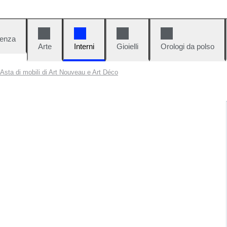
denza
Arte
Interni
Gioielli
Orologi da polso
Asta di mobili di Art Nouveau e Art Déco