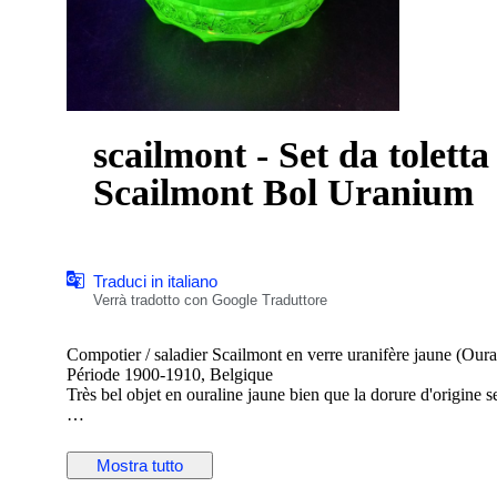
scailmont - Set da toletta
Scailmont Bol Uranium
Traduci in italiano
Verrà tradotto con Google Traduttore
Compotier / saladier Scailmont en verre uranifère jaune (Oura
Période 1900-1910, Belgique
Très bel objet en ouraline jaune bien que la dorure d'origine s
Rare, et très réactif aux UV 395nm ce qui atteste de la prése
Un must pour tout collectionneur d'ouraline
Mostra tutto
Dimensions : 22 cm de d